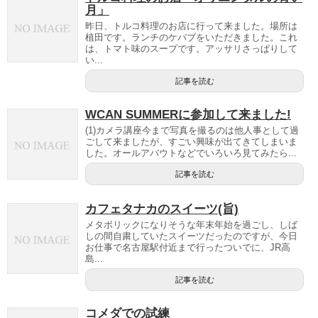
月」
昨日、トルコ料理のお店に行って来ました。場所は
植田です。ランチのケバブをいただきました。これ
は、トマト味のスープです。アッサリさっぱりして
い...
記事を読む
WCAN SUMMERに参加して来ました!
(1)カメラ講座今まで写真を撮るのは他人事として過
ごして来ましたが、すごい興味が出てきてしまいま
した。オールアバウトなどでいろいろ見てみたら...
記事を読む
カフェタナカのスイーツ(旨)
メタボリックになりそうな年末年始を過ごし、しば
しの間自粛していたスイーツだったのですが、今日
お仕事で名古屋駅付近まで行ったついでに、JR高
島...
記事を読む
コメダでの試練