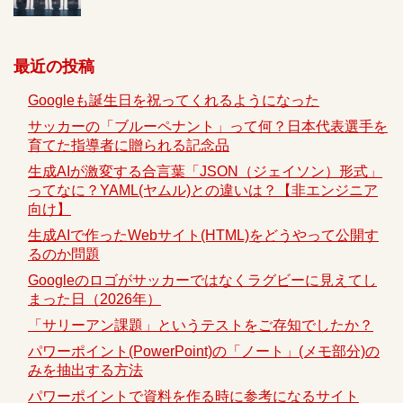
最近の投稿
Googleも誕生日を祝ってくれるようになった
サッカーの「ブルーペナント」って何？日本代表選手を
育てた指導者に贈られる記念品
生成AIが激変する合言葉「JSON（ジェイソン）形式」
ってなに？YAML(ヤムル)との違いは？【非エンジニア
向け】
生成AIで作ったWebサイト(HTML)をどうやって公開す
るのか問題
Googleのロゴがサッカーではなくラグビーに見えてし
まった日（2026年）
「サリーアン課題」というテストをご存知でしたか？
パワーポイント(PowerPoint)の「ノート」(メモ部分)の
みを抽出する方法
パワーポイントで資料を作る時に参考になるサイト