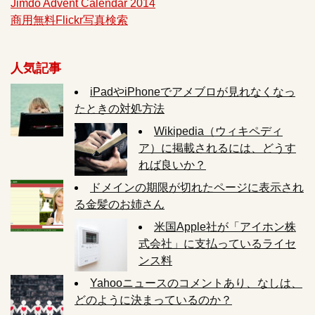
Jimdo Advent Calendar 2014
商用無料Flickr写真検索
人気記事
iPadやiPhoneでアメブロが見れなくなっ
たときの対処方法
Wikipedia（ウィキペディ
ア）に掲載されるには、どうす
れば良いか？
ドメインの期限が切れたページに表示され
る金髪のお姉さん
米国Apple社が「アイホン株
式会社」に支払っているライセ
ンス料
Yahooニュースのコメントあり、なしは、
どのように決まっているのか？