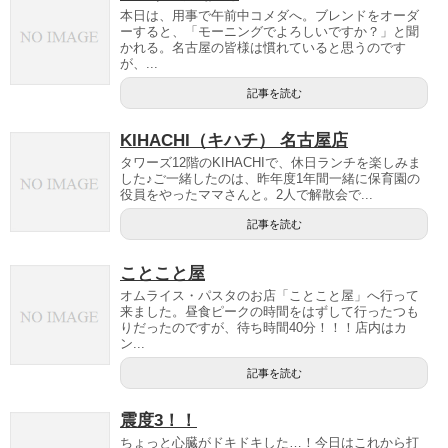
本日は、用事で午前中コメダへ。ブレンドをオーダ
ーすると、「モーニングでよろしいですか？」と聞
かれる。名古屋の皆様は慣れていると思うのです
が、...
記事を読む
KIHACHI（キハチ） 名古屋店
タワーズ12階のKIHACHIで、休日ランチを楽しみま
した♪ご一緒したのは、昨年度1年間一緒に保育園の
役員をやったママさんと。2人で解散会で...
記事を読む
ことこと屋
オムライス・パスタのお店「ことこと屋」へ行って
来ました。昼食ピークの時間をはずして行ったつも
りだったのですが、待ち時間40分！！！店内はカ
ン...
記事を読む
震度3！！
ちょっと心臓がドキドキした…！今日はこれから打