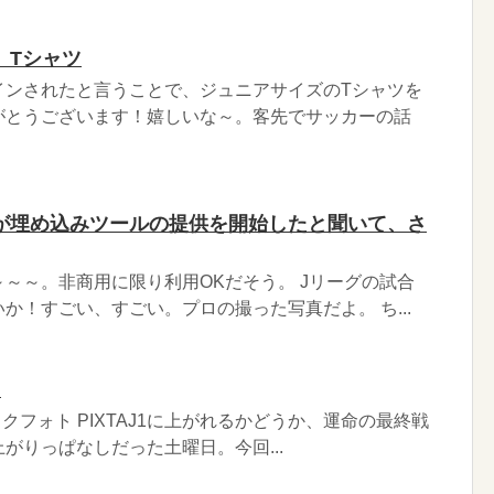
」Tシャツ
インされたと言うことで、ジュニアサイズのTシャツを
がとうございます！嬉しいな～。客先でサッカーの話
が埋め込みツールの提供を開始したと聞いて、さ
～～。非商用に限り利用OKだそう。 Jリーグの試合
か！すごい、すごい。プロの撮った写真だよ。 ち...
る
ストックフォト PIXTAJ1に上がれるかどうか、運命の最終戦
がりっぱなしだった土曜日。今回...