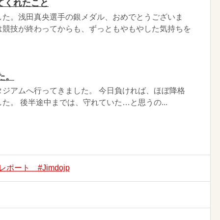
てくれたこと
した。浅田真央選手の銀メダル、おめでとうございま
は競技が終わってからも、ずっともやもやした気持ちを
た。
タジアムへ行ってきました。 今日負ければ、ほぼ降格
た。 後半途中までは、守れていた…と思うの...
ポート #Jimdojp