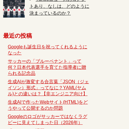
トあり、なしは、どのように
決まっているのか？
最近の投稿
Googleも誕生日を祝ってくれるように
なった
サッカーの「ブルーペナント」って
何？日本代表選手を育てた指導者に贈
られる記念品
生成AIが激変する合言葉「JSON（ジェ
イソン）形式」ってなに？YAML(ヤム
ル)との違いは？【非エンジニア向け】
生成AIで作ったWebサイト(HTML)をど
うやって公開するのか問題
Googleのロゴがサッカーではなくラグ
ビーに見えてしまった日（2026年）