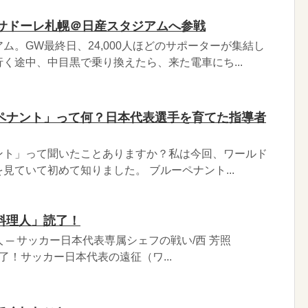
ンサドーレ札幌＠日産スタジアムへ参戦
ム。GW最終日、24,000人ほどのサポーターが集結し
く途中、中目黒で乗り換えたら、来た電車にち...
ペナント」って何？日本代表選手を育てた指導者
ント」って聞いたことありますか？私は今回、ワールド
見ていて初めて知りました。 ブルーペナント...
料理人」読了！
 ─ サッカー日本代表専属シェフの戦い/西 芳照
.jp読了！サッカー日本代表の遠征（ワ...