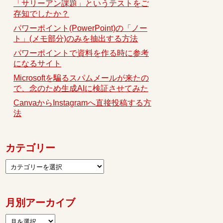
「サリーアン課題」というテストをご
存知でしたか？
パワーポイント(PowerPoint)の「ノー
ト」(メモ部分)のみを抽出する方法
パワーポイントで資料を作る時に参考
になるサイト
Microsoftを騙るスパムメールが来たの
で、念のため生成AIに検証させてみた
CanvaからInstagramへ直接投稿する方
法
カテゴリー
月別アーカイブ