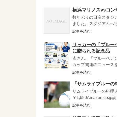
横浜マリノスvsコ
数年ぶりの日産スタジア
ました。スタジアムへ行
記事を読む
サッカーの「ブルー
に贈られる記念品
皆さん、「ブルーペナ
カップ関連のニュースを
記事を読む
「サムライブルーの
サムライブルーの料理人
￥1,680Amazon.co
記事を読む