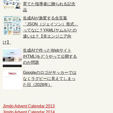
育てた指導者に贈られる記念
品
生成AIが激変する合言葉
「JSON（ジェイソン）形式」
ってなに？YAML(ヤムル)との
違いは？【非エンジニア向
け】
生成AIで作ったWebサイト
(HTML)をどうやって公開する
のか問題
Googleのロゴがサッカーでは
なくラグビーに見えてしまっ
た日（2026年）
Jimdo Advent Calendar 2013
Jimdo Advent Calendar 2014