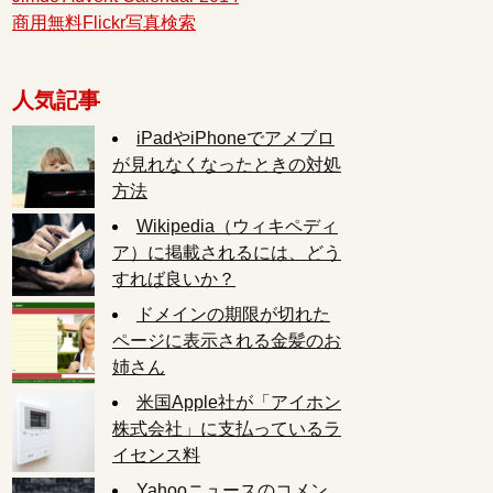
商用無料Flickr写真検索
人気記事
iPadやiPhoneでアメブロ
が見れなくなったときの対処
方法
Wikipedia（ウィキペディ
ア）に掲載されるには、どう
すれば良いか？
ドメインの期限が切れた
ページに表示される金髪のお
姉さん
米国Apple社が「アイホン
株式会社」に支払っているラ
イセンス料
Yahooニュースのコメン