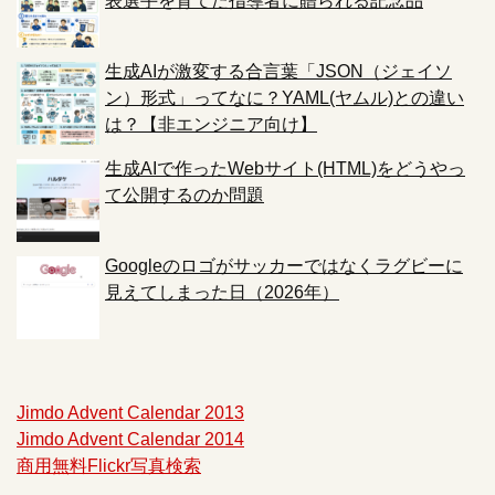
表選手を育てた指導者に贈られる記念品
生成AIが激変する合言葉「JSON（ジェイソ
ン）形式」ってなに？YAML(ヤムル)との違い
は？【非エンジニア向け】
生成AIで作ったWebサイト(HTML)をどうやっ
て公開するのか問題
Googleのロゴがサッカーではなくラグビーに
見えてしまった日（2026年）
Jimdo Advent Calendar 2013
Jimdo Advent Calendar 2014
商用無料Flickr写真検索