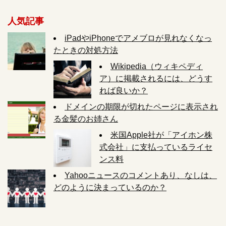
人気記事
iPadやiPhoneでアメブロが見れなくなっ
たときの対処方法
Wikipedia（ウィキペディ
ア）に掲載されるには、どうす
れば良いか？
ドメインの期限が切れたページに表示され
る金髪のお姉さん
米国Apple社が「アイホン株
式会社」に支払っているライセ
ンス料
Yahooニュースのコメントあり、なしは、
どのように決まっているのか？