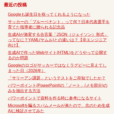
最近の投稿
Googleも誕生日を祝ってくれるようになった
サッカーの「ブルーペナント」って何？日本代表選手を
育てた指導者に贈られる記念品
生成AIが激変する合言葉「JSON（ジェイソン）形式」
ってなに？YAML(ヤムル)との違いは？【非エンジニア
向け】
生成AIで作ったWebサイト(HTML)をどうやって公開す
るのか問題
Googleのロゴがサッカーではなくラグビーに見えてし
まった日（2026年）
「サリーアン課題」というテストをご存知でしたか？
パワーポイント(PowerPoint)の「ノート」(メモ部分)の
みを抽出する方法
パワーポイントで資料を作る時に参考になるサイト
Microsoftを騙るスパムメールが来たので、念のため生成
AIに検証させてみた