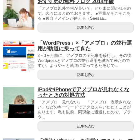
おすすめの無料ブログ 2014年版
「アメブロ以外で何が良い？」とたまに聞かれるの
で、久々にまとめておきます。 ●容量がそこそこあ
る ●独自ドメインが使える（Seesaa...
記事を読む
「WordPress」×「アメブロ」の並行運
用が軌道に乗ってきた
2～3ヶ月前に、アメブロの全記事を移行し、その後
Wordpressとアメブロの並行運用を試みて来たので
すが、ようやっと軌道に乗ってきた感じで...
記事を読む
iPadやiPhoneでアメブロが見れなくな
ったときの対処方法
「アメブロ 見れない」 「アメブロ 表示されな
い」などのキーワードでアクセスをいただくことが
あります。私も以前、同現象に遭遇したので、ブラ
ウ...
記事を読む