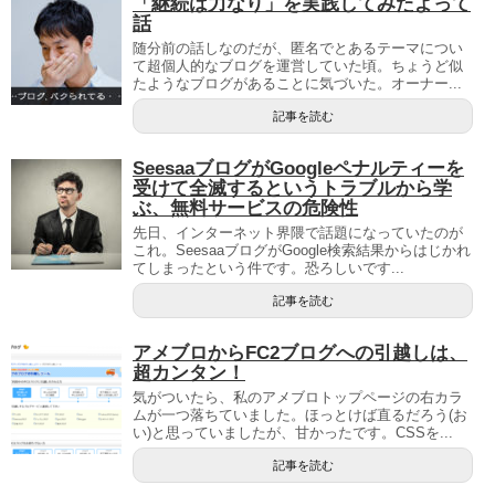
「継続は力なり」を実践してみたよって
話
随分前の話しなのだが、匿名でとあるテーマについ
て超個人的なブログを運営していた頃。ちょうど似
たようなブログがあることに気づいた。オーナー...
記事を読む
SeesaaブログがGoogleペナルティーを
受けて全滅するというトラブルから学
ぶ、無料サービスの危険性
先日、インターネット界隈で話題になっていたのが
これ。SeesaaブログがGoogle検索結果からはじかれ
てしまったという件です。恐ろしいです...
記事を読む
アメブロからFC2ブログへの引越しは、
超カンタン！
気がついたら、私のアメブロトップページの右カラ
ムが一つ落ちていました。ほっとけば直るだろう(お
い)と思っていましたが、甘かったです。CSSを...
記事を読む