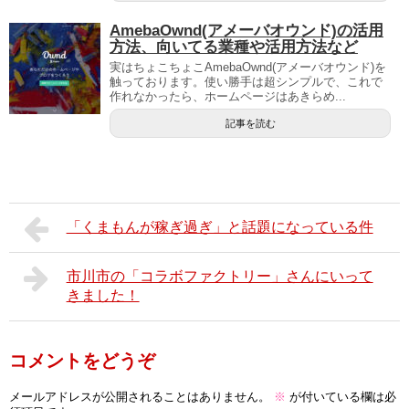
AmebaOwnd(アメーバオウンド)の活用
方法、向いてる業種や活用方法など
実はちょこちょこAmebaOwnd(アメーバオウンド)を
触っております。使い勝手は超シンプルで、これで
作れなかったら、ホームページはあきらめ...
記事を読む
「くまもんが稼ぎ過ぎ」と話題になっている件
市川市の「コラボファクトリー」さんにいって
きました！
コメントをどうぞ
メールアドレスが公開されることはありません。
※
が付いている欄は必