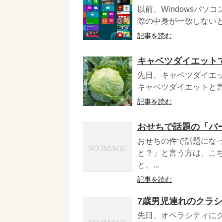
以前、Windowsパ
際の中身が一致しないと
記事を読む
キャベツダイエットで
先日、キャベツダイエッ
キャベツダイエットと言
記事を読む
おせちで話題の「バ
おせちの件で話題にな
と？」と言う方は、こ
と、...
記事を読む
7歳男児連れのクラ
先日、オペラシティに