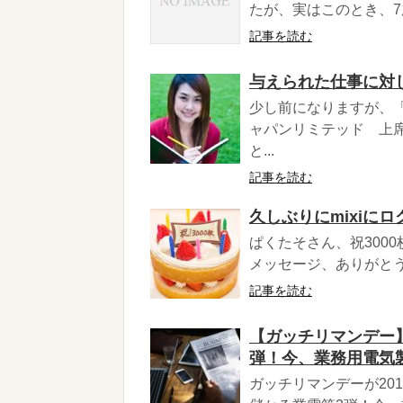
たが、実はこのとき、7歳・
記事を読む
与えられた仕事に対
少し前になりますが、
ャパンリミテッド 上
と...
記事を読む
久しぶりにmixiに
ぱくたそさん、祝3000
メッセージ、ありがとう
記事を読む
【ガッチリマンデー】
弾！今、業務用電気
ガッチリマンデーが20