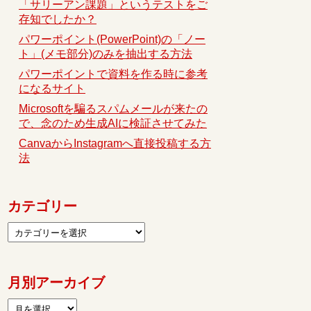
「サリーアン課題」というテストをご
存知でしたか？
パワーポイント(PowerPoint)の「ノー
ト」(メモ部分)のみを抽出する方法
パワーポイントで資料を作る時に参考
になるサイト
Microsoftを騙るスパムメールが来たの
で、念のため生成AIに検証させてみた
CanvaからInstagramへ直接投稿する方
法
カテゴリー
月別アーカイブ