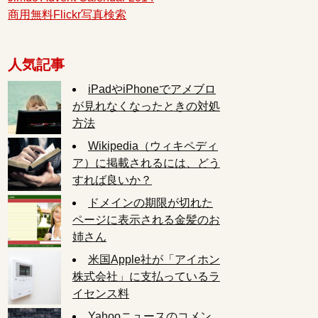
商用無料Flickr写真検索
人気記事
iPadやiPhoneでアメブロ
が見れなくなったときの対処
方法
Wikipedia（ウィキペディ
ア）に掲載されるには、どう
すれば良いか？
ドメインの期限が切れた
ページに表示される金髪のお
姉さん
米国Apple社が「アイホン
株式会社」に支払っているラ
イセンス料
Yahooニュースのコメン