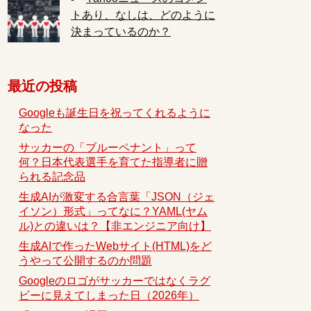
トあり、なしは、どのように
決まっているのか？
最近の投稿
Googleも誕生日を祝ってくれるように
なった
サッカーの「ブルーペナント」って
何？日本代表選手を育てた指導者に贈
られる記念品
生成AIが激変する合言葉「JSON（ジェ
イソン）形式」ってなに？YAML(ヤム
ル)との違いは？【非エンジニア向け】
生成AIで作ったWebサイト(HTML)をど
うやって公開するのか問題
Googleのロゴがサッカーではなくラグ
ビーに見えてしまった日（2026年）