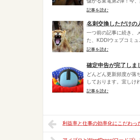
儲かる業電第2弾！今、
記事を読む
名刺交換しただけの
一つ前の記事に続き、
た、KDDIウェブコミュ
記事を読む
確定申告が完了しまし
どんどん更新頻度が落ち
しております。宜しけれ
記事を読む
利益率と仕事の効率化にこだわっ