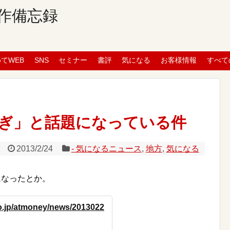
作備忘録
めてWEB
SNS
セミナー
書評
気になる
お客様情報
すべて
ぎ」と話題になっている件
2013/2/24
- 気になるニュース
,
地方
,
気になる
になったとか。
co.jp/atmoney/news/2013022