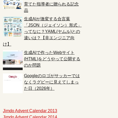
育てた指導者に贈られる記念
品
生成AIが激変する合言葉
「JSON（ジェイソン）形式」
ってなに？YAML(ヤムル)との
違いは？【非エンジニア向
け】
生成AIで作ったWebサイト
(HTML)をどうやって公開する
のか問題
Googleのロゴがサッカーでは
なくラグビーに見えてしまっ
た日（2026年）
Jimdo Advent Calendar 2013
Jimdo Advent Calendar 2014