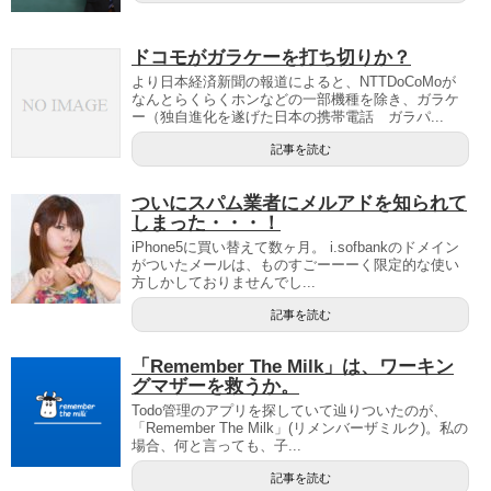
ドコモがガラケーを打ち切りか？
より日本経済新聞の報道によると、NTTDoCoMoが
なんとらくらくホンなどの一部機種を除き、ガラケ
ー（独自進化を遂げた日本の携帯電話 ガラパ...
記事を読む
ついにスパム業者にメルアドを知られて
しまった・・・！
iPhone5に買い替えて数ヶ月。 i.sofbankのドメイン
がついたメールは、ものすごーーーく限定的な使い
方しかしておりませんでし...
記事を読む
「Remember The Milk」は、ワーキン
グマザーを救うか。
Todo管理のアプリを探していて辿りついたのが、
「Remember The Milk」(リメンバーザミルク)。私の
場合、何と言っても、子...
記事を読む