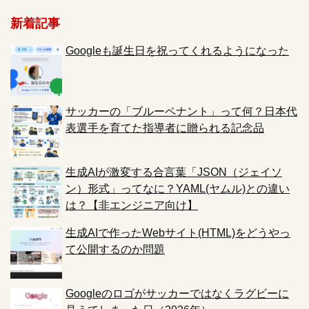
新着記事
Googleも誕生日を祝ってくれるようになった
サッカーの「ブルーペナント」って何？日本代
表選手を育てた指導者に贈られる記念品
生成AIが激変する合言葉「JSON（ジェイソ
ン）形式」ってなに？YAML(ヤムル)との違い
は？【非エンジニア向け】
生成AIで作ったWebサイト(HTML)をどうやっ
て公開するのか問題
Googleのロゴがサッカーではなくラグビーに