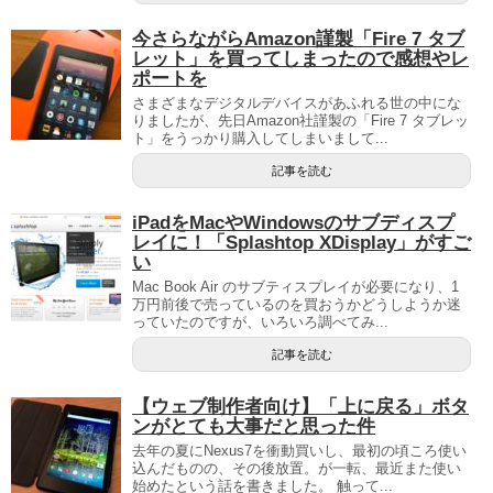
今さらながらAmazon謹製「Fire 7 タブ
レット」を買ってしまったので感想やレ
ポートを
さまざまなデジタルデバイスがあふれる世の中にな
りましたが、先日Amazon社謹製の「Fire 7 タブレッ
ト」をうっかり購入してしまいまして...
記事を読む
iPadをMacやWindowsのサブディスプ
レイに！「Splashtop XDisplay」がすご
い
Mac Book Air のサブティスプレイが必要になり、1
万円前後で売っているのを買おうかどうしようか迷
っていたのですが、いろいろ調べてみ...
記事を読む
【ウェブ制作者向け】「上に戻る」ボタ
ンがとても大事だと思った件
去年の夏にNexus7を衝動買いし、最初の頃ころ使い
込んだものの、その後放置。が一転、最近また使い
始めたという話を書きました。 触って...