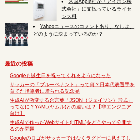
米国Apple社が「アイホン株
式会社」に支払っているライセ
ンス料
Yahooニュースのコメントあり、なしは、
どのように決まっているのか？
最近の投稿
Googleも誕生日を祝ってくれるようになった
サッカーの「ブルーペナント」って何？日本代表選手を
育てた指導者に贈られる記念品
生成AIが激変する合言葉「JSON（ジェイソン）形式」
ってなに？YAML(ヤムル)との違いは？【非エンジニア
向け】
生成AIで作ったWebサイト(HTML)をどうやって公開す
るのか問題
Googleのロゴがサッカーではなくラグビーに見えてし