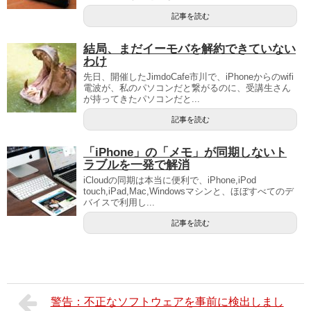
記事を読む
結局、まだイーモバを解約できていない
わけ
先日、開催したJimdoCafe市川で、iPhoneからのwifi
電波が、私のパソコンだと繋がるのに、受講生さん
が持ってきたパソコンだと...
記事を読む
「iPhone」の「メモ」が同期しないト
ラブルを一発で解消
iCloudの同期は本当に便利で、iPhone,iPod
touch,iPad,Mac,Windowsマシンと、ほぼすべてのデ
バイスで利用し...
記事を読む
警告：不正なソフトウェアを事前に検出しまし