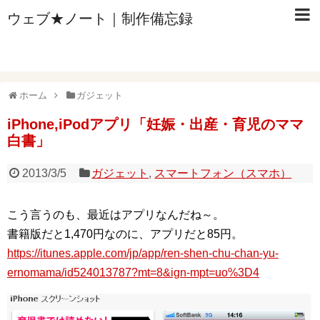
ウェブ★ノート｜制作備忘録
ホーム
ガジェット
iPhone,iPodアプリ「妊娠・出産・育児のママ
白書」
2013/3/5
ガジェット
,
スマートフォン（スマホ）
こう言うのも、最近はアプリなんだね～。
書籍版だと1,470円なのに、アプリだと85円。
https://itunes.apple.com/jp/app/ren-shen-chu-chan-yu-
ernomama/id524013787?mt=8&ign-mpt=uo%3D4