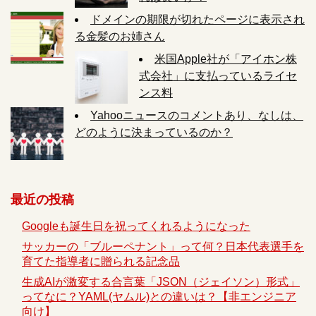
ドメインの期限が切れたページに表示され
る金髪のお姉さん
米国Apple社が「アイホン株
式会社」に支払っているライセ
ンス料
Yahooニュースのコメントあり、なしは、
どのように決まっているのか？
最近の投稿
Googleも誕生日を祝ってくれるようになった
サッカーの「ブルーペナント」って何？日本代表選手を
育てた指導者に贈られる記念品
生成AIが激変する合言葉「JSON（ジェイソン）形式」
ってなに？YAML(ヤムル)との違いは？【非エンジニア
向け】