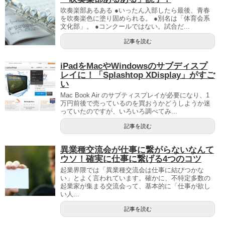
吹奏楽部あるある ●いったん入部したら最後、青春
を吹奏楽色に塗り固められる。 ●別名は「体育会系
文化部」。 ●コンクールではない。試合だ...
記事を読む
iPadをMacやWindowsのサブディスプ
レイに！「Splashtop XDisplay」がすご
い
Mac Book Air のサブティスプレイが必要になり、1
万円前後で売っているのを買おうかどうしようか迷
っていたのですが、いろいろ調べてみ...
記事を読む
異業種交流会が仕事に繋がらないなんて
ウソ！確実に仕事に繋げる4つのコツ
起業界隈では「異業種交流会は仕事に結びつかな
い」とよく言われています。確かに、不特定多数の
起業家が集まる交流会って、基本的に「仕事が欲し
い人...
記事を読む