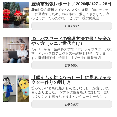
豊橋市出張レポート／2020年1/27～28日
JimdoCafe豊橋／イチハシスタジオ様主催のセミナ
ーに登壇するため、豊橋市に出張してきました。夜
のセミナーだったので、セミナー後の懇親会...
記事を読む
ID、パスワードの管理方法で最も安全な
やり方（シニア世代向け）
7月31日から千葉商科大学で「市川ライフステージ大
学」というプロジェクトの一講座を担当していま
す。毎週日曜日、全8回「ITツール仕事獲得術」...
記事を読む
【船えもん対ふなっしー】に見るキャラ
クター作りの難しさ
笑っていいともに船えもんとふなっしーが出ていた
回がありました。 ゲストの悩み相談に対して、言い
にくいことも言っちゃうよというコーナーらし...
記事を読む