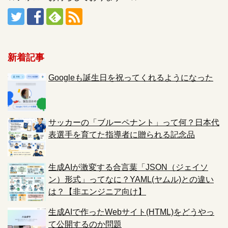
新着記事
Googleも誕生日を祝ってくれるようになった
サッカーの「ブルーペナント」って何？日本代
表選手を育てた指導者に贈られる記念品
生成AIが激変する合言葉「JSON（ジェイソ
ン）形式」ってなに？YAML(ヤムル)との違い
は？【非エンジニア向け】
生成AIで作ったWebサイト(HTML)をどうやっ
て公開するのか問題