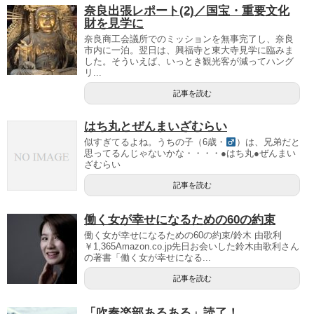
奈良出張レポート(2)／国宝・重要文化
財を見学に
奈良商工会議所でのミッションを無事完了し、奈良
市内に一泊。翌日は、興福寺と東大寺見学に臨みま
した。そういえば、いっとき観光客が減ってハング
リ...
記事を読む
はち丸とぜんまいざむらい
似すぎてるよね。うちの子（6歳・
）は、兄弟だと
思ってるんじゃないかな・・・・●はち丸●ぜんまい
ざむらい
記事を読む
働く女が幸せになるための60の約束
働く女が幸せになるための60の約束/鈴木 由歌利
￥1,365Amazon.co.jp先日お会いした鈴木由歌利さん
の著書「働く女が幸せになる...
記事を読む
「吹奏楽部あるある」読了！