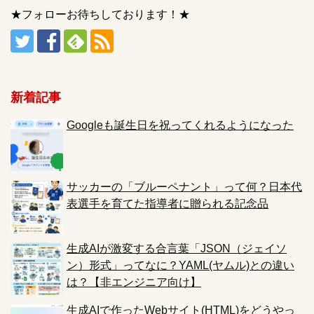
★フォローお待ちしております！★
新着記事
Googleも誕生日を祝ってくれるようになった
サッカーの「ブルーペナント」って何？日本代
表選手を育てた指導者に贈られる記念品
生成AIが激変する合言葉「JSON（ジェイソ
ン）形式」ってなに？YAML(ヤムル)との違い
は？【非エンジニア向け】
生成AIで作ったWebサイト(HTML)をどうやっ