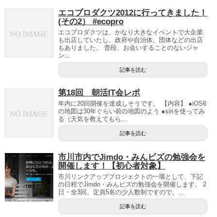
エコプロダクツ2012に行ってきました！
(その2） #ecopro
エコプロダクツは、かなり大きなイベントで大企業
も出店していたし、政府や自治体、団体などの出店
もありました。 普段、お会いすることのないジャ
ン...
記事を読む
第18回 朝活IT会レポ
年内に20回開催を達成しそうです。 【内容】 ●iOS6
の地図は30年ぐらい前の地図のよう ●siriを使ってみ
る（天気を教えてもら...
記事を読む
市川市内でJimdo・みんビズの勉強会を
開催します！【初心者対象】
市川リンクアッププロジェクトの一環として、下記
の日程でJimdo・みんビズの勉強会を開催します。 2
日・全3回。定員5名の少人数制ですので、...
記事を読む