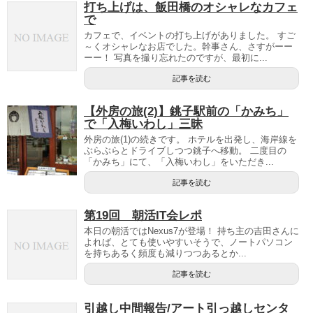
打ち上げは、飯田橋のオシャレなカフェ
で
カフェで、イベントの打ち上げがありました。 すご
～くオシャレなお店でした。幹事さん、さすがーー
ーー！ 写真を撮り忘れたのですが、最初に...
記事を読む
【外房の旅(2)】銚子駅前の「かみち」
で「入梅いわし」三昧
外房の旅(1)の続きです。 ホテルを出発し、海岸線を
ぶらぶらとドライブしつつ銚子へ移動。 二度目の
「かみち」にて、「入梅いわし」をいただき...
記事を読む
第19回 朝活IT会レポ
本日の朝活ではNexus7が登場！ 持ち主の吉田さんに
よれば、とても使いやすいそうで、ノートパソコン
を持ちあるく頻度も減りつつあるとか...
記事を読む
引越し中間報告/アート引っ越しセンタ