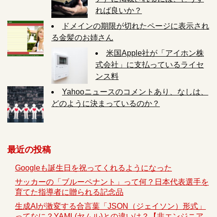
れば良いか？
ドメインの期限が切れたページに表示され
る金髪のお姉さん
米国Apple社が「アイホン株
式会社」に支払っているライセ
ンス料
Yahooニュースのコメントあり、なしは、
どのように決まっているのか？
最近の投稿
Googleも誕生日を祝ってくれるようになった
サッカーの「ブルーペナント」って何？日本代表選手を
育てた指導者に贈られる記念品
生成AIが激変する合言葉「JSON（ジェイソン）形式」
ってなに？YAML(ヤムル)との違いは？【非エンジニア