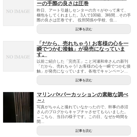
ーの手際の良さは圧巻
昨日、アート引越しセンターの方々がやって来て、
梱包をしてくれました。3人で100箱、3時間…その手
際の良さは圧巻です。 役所関係や学校、住...
記事を読む
「だから、売れちゃう! お客様の心を一
瞬でつかむ接触」が発売になっていま
す。
以前ご紹介した「完売王」こと河瀬和幸さんの新刊
「だから、売れちゃう! お客様の心を一瞬でつかむ接
触」が発売になっています。各地でキャンペーン...
記事を読む
マリンバ×パーカッションの素敵な調べ
～♪
写真がちゃんと撮れていなかったので、幹事の赤沼
さんのブログからキャプチャさせてもらいました。
←こちら、当日の様子です。この日、なぜか時間を
間...
記事を読む