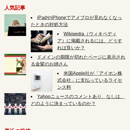
人気記事
iPadやiPhoneでアメブロが見れなくなっ
たときの対処方法
Wikipedia（ウィキペディ
ア）に掲載されるには、どうす
れば良いか？
ドメインの期限が切れたページに表示され
る金髪のお姉さん
米国Apple社が「アイホン株
式会社」に支払っているライセ
ンス料
Yahooニュースのコメントあり、なしは、
どのように決まっているのか？