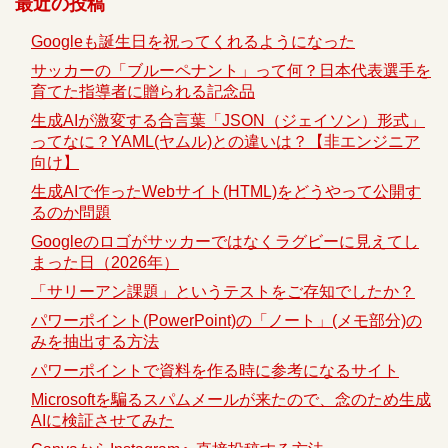
最近の投稿
Googleも誕生日を祝ってくれるようになった
サッカーの「ブルーペナント」って何？日本代表選手を
育てた指導者に贈られる記念品
生成AIが激変する合言葉「JSON（ジェイソン）形式」
ってなに？YAML(ヤムル)との違いは？【非エンジニア
向け】
生成AIで作ったWebサイト(HTML)をどうやって公開す
るのか問題
Googleのロゴがサッカーではなくラグビーに見えてし
まった日（2026年）
「サリーアン課題」というテストをご存知でしたか？
パワーポイント(PowerPoint)の「ノート」(メモ部分)の
みを抽出する方法
パワーポイントで資料を作る時に参考になるサイト
Microsoftを騙るスパムメールが来たので、念のため生成
AIに検証させてみた