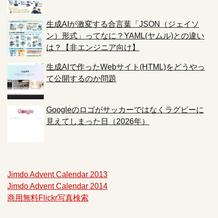
生成AIが激変する合言葉「JSON（ジェイソ
ン）形式」ってなに？YAML(ヤムル)との違い
は？【非エンジニア向け】
生成AIで作ったWebサイト(HTML)をどうやっ
て公開するのか問題
Googleのロゴがサッカーではなくラグビーに
見えてしまった日（2026年）
Jimdo Advent Calendar 2013
Jimdo Advent Calendar 2014
商用無料Flickr写真検索