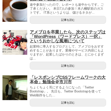
途中参加だったので、レポートも途中からです。ご
了承ください。 本日7人の参加！本八幡駅前のガス
トです。 IT系というよりは、儲けるネタが...
記事を読む
アメブロを卒業したら、次のステップは
「WordPress（ワードプレス）一択」
というおかしな風潮について
起業時に導入するブログとして、アメブロをおすす
めすることがあります。業種やサービス内容にもよ
りますが、起業したばかりのときは、とにかくまず
は...
記事を読む
「レスポンシブCSSフレームワークの大
本命」勉強会＠市川市
ちょくちょく耳にするようになった「Twitter
Bootstrap」。 先日も、Twitter Bootstrapを使って
Web制作をした...
記事を読む