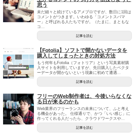
思う
未だ細々と続けているアメブロですが、数日に1回は
コメントがつきます。いわゆる「コメントスパマ
ー」と呼ばれる人たちですが。（たまに、まともな
コ...
記事を読む
【Fotolia】ソフトで開かないデータを
購入してしまったときの対処方法
もう何年もFotolia（フォトリア）という写真素材購
入サイトを利用していますが、先日購入したベクタ
ーデータが開かないという現象に初めて遭遇...
記事を読む
フリーのWeb制作者は、今後いらなくな
る日が来るのかも
Web業界のフリーランスの未来について、ふと考え
る機会があった。 仕様通りで、かつ「いい感じ」に
作ってくれる人だったら、クラウドワークスや...
記事を読む