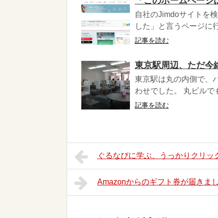
「このホームページは
自社のJimdoサイトを
した」と言うページに行
記事を読む
東京駅周辺、ただ今
東京駅は丸の内側で、
わせでした。 丸ビルで
記事を読む
ぐるなびに学ぶ、うっかりクリッ
Amazonからのギフト券が届き