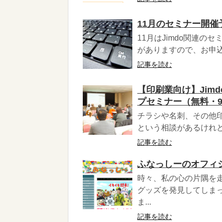
11月のセミナー開催
11月はJimdo関連
がありますので、お申込
記事を読む
【印刷業向け】Jim
プセミナー（無料・9
チラシや名刺、その他
という相談があるけれど
記事を読む
ふなっしーのオフィシ
時々、私の心の片隅を
グッズを発見してしま
ま...
記事を読む