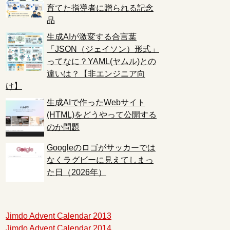
育てた指導者に贈られる記念
品
生成AIが激変する合言葉
「JSON（ジェイソン）形式」
ってなに？YAML(ヤムル)との
違いは？【非エンジニア向
け】
生成AIで作ったWebサイト
(HTML)をどうやって公開する
のか問題
Googleのロゴがサッカーでは
なくラグビーに見えてしまっ
た日（2026年）
Jimdo Advent Calendar 2013
Jimdo Advent Calendar 2014