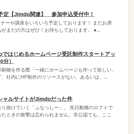
予定【Jimdo関連】 参加申込受付中！
のセミナーや講座をいろいろ予定しております！ まだお席
がまだの方はぜひ！お待ちしております。 ●...
doではじめるホームページ受託制作スタートアッ
0分）
印刷物を作る際「一緒にホームページも作って欲しい」
、社内にHP制作のリソースがない、あるいは、...
ャルサイトがJimdoだった件
走り抜けていく「ふなっしー」。 先日船橋のロフトで
ったときの衝撃は忘れられません。非公認でも、ここ