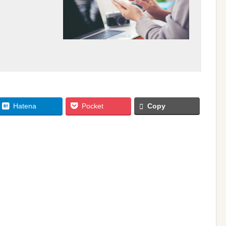
Hatena
Pocket
Copy
1