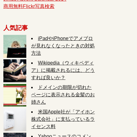
商用無料Flickr写真検索
人気記事
iPadやiPhoneでアメブロ
が見れなくなったときの対処
方法
Wikipedia（ウィキペディ
ア）に掲載されるには、どう
すれば良いか？
ドメインの期限が切れた
ページに表示される金髪のお
姉さん
米国Apple社が「アイホン
株式会社」に支払っているラ
イセンス料
Yahooニュースのコメン