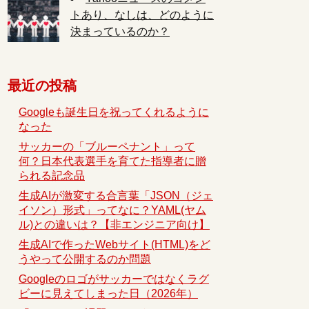
トあり、なしは、どのように
決まっているのか？
最近の投稿
Googleも誕生日を祝ってくれるように
なった
サッカーの「ブルーペナント」って
何？日本代表選手を育てた指導者に贈
られる記念品
生成AIが激変する合言葉「JSON（ジェ
イソン）形式」ってなに？YAML(ヤム
ル)との違いは？【非エンジニア向け】
生成AIで作ったWebサイト(HTML)をど
うやって公開するのか問題
Googleのロゴがサッカーではなくラグ
ビーに見えてしまった日（2026年）