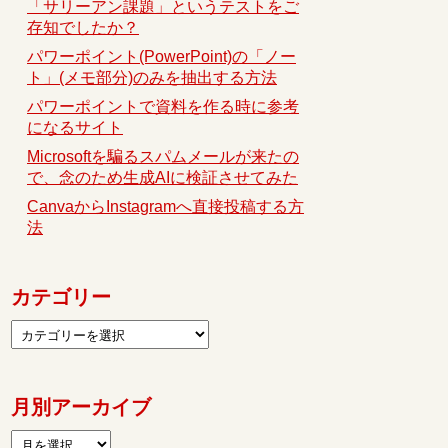
「サリーアン課題」というテストをご
存知でしたか？
パワーポイント(PowerPoint)の「ノー
ト」(メモ部分)のみを抽出する方法
パワーポイントで資料を作る時に参考
になるサイト
Microsoftを騙るスパムメールが来たの
で、念のため生成AIに検証させてみた
CanvaからInstagramへ直接投稿する方
法
カテゴリー
月別アーカイブ