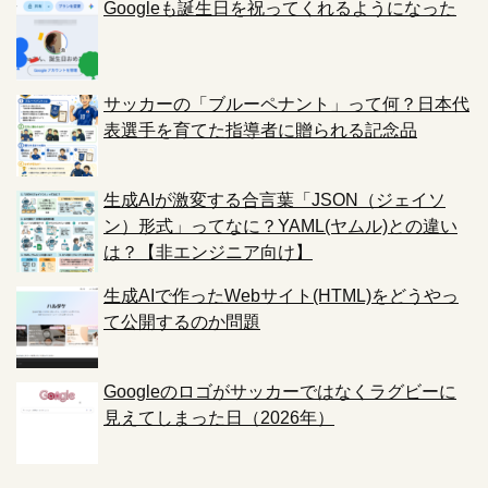
Googleも誕生日を祝ってくれるようになった
サッカーの「ブルーペナント」って何？日本代
表選手を育てた指導者に贈られる記念品
生成AIが激変する合言葉「JSON（ジェイソ
ン）形式」ってなに？YAML(ヤムル)との違い
は？【非エンジニア向け】
生成AIで作ったWebサイト(HTML)をどうやっ
て公開するのか問題
Googleのロゴがサッカーではなくラグビーに
見えてしまった日（2026年）