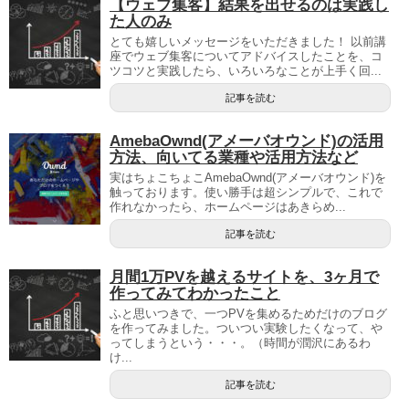
【ウェブ集客】結果を出せるのは実践し
た人のみ
とても嬉しいメッセージをいただきました！ 以前講
座でウェブ集客についてアドバイスしたことを、コ
ツコツと実践したら、いろいろなことが上手く回...
記事を読む
AmebaOwnd(アメーバオウンド)の活用
方法、向いてる業種や活用方法など
実はちょこちょこAmebaOwnd(アメーバオウンド)を
触っております。使い勝手は超シンプルで、これで
作れなかったら、ホームページはあきらめ...
記事を読む
月間1万PVを越えるサイトを、3ヶ月で
作ってみてわかったこと
ふと思いつきで、一つPVを集めるためだけのブログ
を作ってみました。ついつい実験したくなって、や
ってしまうという・・・。（時間が潤沢にあるわ
け...
記事を読む