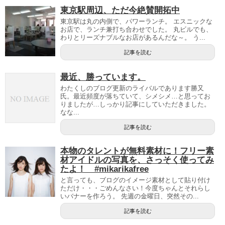
東京駅周辺、ただ今絶賛開拓中
東京駅は丸の内側で、パワーランチ。 エスニックな
お店で、ランチ兼打ち合わせでした。 丸ビルでも、
わりとリーズナブルなお店があるんだな～。 う...
記事を読む
最近、勝っています。
わたくしのブログ更新のライバルであります勝又
氏。最近頻度が落ちていて、シメシメ…と思ってお
りましたが…しっかり記事にしていただきました。
なな...
記事を読む
本物のタレントが無料素材に！フリー素
材アイドルの写真を、さっそく使ってみ
たよ！ #mikarikafree
と言っても、ブログのイメージ素材として貼り付け
ただけ・・・ごめんなさい！今度ちゃんとそれらし
いバナーを作ろう。 先週の金曜日、突然その...
記事を読む