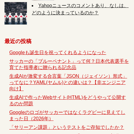
Yahooニュースのコメントあり、なしは、
どのように決まっているのか？
最近の投稿
Googleも誕生日を祝ってくれるようになった
サッカーの「ブルーペナント」って何？日本代表選手を
育てた指導者に贈られる記念品
生成AIが激変する合言葉「JSON（ジェイソン）形式」
ってなに？YAML(ヤムル)との違いは？【非エンジニア
向け】
生成AIで作ったWebサイト(HTML)をどうやって公開す
るのか問題
Googleのロゴがサッカーではなくラグビーに見えてし
まった日（2026年）
「サリーアン課題」というテストをご存知でしたか？