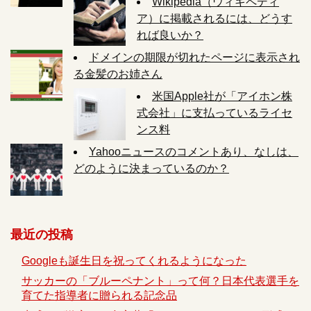
Wikipedia（ウィキペディ
ア）に掲載されるには、どうす
れば良いか？
ドメインの期限が切れたページに表示され
る金髪のお姉さん
米国Apple社が「アイホン株
式会社」に支払っているライセ
ンス料
Yahooニュースのコメントあり、なしは、
どのように決まっているのか？
最近の投稿
Googleも誕生日を祝ってくれるようになった
サッカーの「ブルーペナント」って何？日本代表選手を
育てた指導者に贈られる記念品