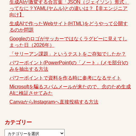
生成AIが激変する合言葉「JSON（ジェイソン）形式」
ってなに？YAML(ヤムル)との違いは？【非エンジニア
向け】
生成AIで作ったWebサイト(HTML)をどうやって公開す
るのか問題
Googleのロゴがサッカーではなくラグビーに見えてし
まった日（2026年）
「サリーアン課題」というテストをご存知でしたか？
パワーポイント(PowerPoint)の「ノート」(メモ部分)の
みを抽出する方法
パワーポイントで資料を作る時に参考になるサイト
Microsoftを騙るスパムメールが来たので、念のため生成
AIに検証させてみた
CanvaからInstagramへ直接投稿する方法
カテゴリー