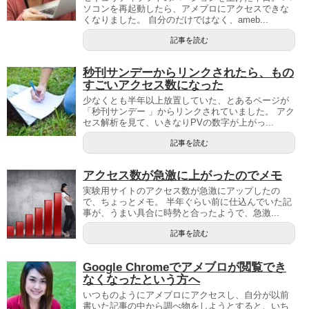
ソコンを再起動したら、アメブロにアクセスできな
くなりました。 自分のだけではなく、ameb...
記事を読む
秒刊サンデーからリンクされたら、もの
すごいアクセス数になった
少なくとも半年以上放置していた、とあるページが
「秒刊サンデー 」からリンクされていました。 アク
セス解析を見て、いきなりPVの数字が上がっ...
記事を読む
アクセス数が急激に上がったのでメモ
実験用サイトのアクセス数が急激にアップしたの
で、ちょっとメモ。 半年ぐらい前に仕込んでいた記
事が、うまい具合に時勢と合ったようで、急激...
記事を読む
Google Chromeでアメブロが閲覧でき
なくなったという方へ
いつものようにアメブロにアクセスし、自分が以前
書いた記事の中から調べ物をしようとすると、いち