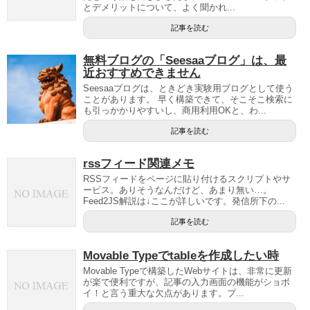
とデメリットについて、よく聞かれ...
記事を読む
無料ブログの「Seesaaブログ」は、最
近おすすめできません
Seesaaブログは、ときどき実験用ブログとして使う
ことがあります。 早く構築できて、そこそこ検索に
も引っかかりやすいし、商用利用OKと、わ...
記事を読む
rssフィード関連メモ
RSSフィードをページに貼り付けるスクリプトやサ
ービス。ありそうなんだけど、あまり無い…。
Feed2JS解説は↓ここが詳しいです。発信所下の...
記事を読む
Movable Typeでtableを作成したい時
Movable Typeで構築したWebサイトは、非常に更新
が楽で便利ですが、記事の入力画面の機能がショボ
イ！と言う重大な欠点があります。プ...