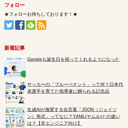
フォロー
★フォローお待ちしております！★
新着記事
Googleも誕生日を祝ってくれるようになった
サッカーの「ブルーペナント」って何？日本代
表選手を育てた指導者に贈られる記念品
生成AIが激変する合言葉「JSON（ジェイソ
ン）形式」ってなに？YAML(ヤムル)との違い
は？【非エンジニア向け】