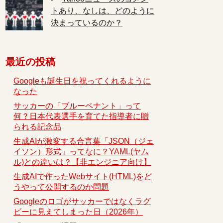
トあり、なしは、どのように
決まっているのか？
最近の投稿
Googleも誕生日を祝ってくれるように
なった
サッカーの「ブルーペナント」って
何？日本代表選手を育てた指導者に贈
られる記念品
生成AIが激変する合言葉「JSON（ジェ
イソン）形式」ってなに？YAML(ヤム
ル)との違いは？【非エンジニア向け】
生成AIで作ったWebサイト(HTML)をど
うやって公開するのか問題
Googleのロゴがサッカーではなくラグ
ビーに見えてしまった日（2026年）