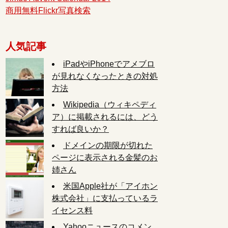
商用無料Flickr写真検索
人気記事
iPadやiPhoneでアメブロ
が見れなくなったときの対処
方法
Wikipedia（ウィキペディ
ア）に掲載されるには、どう
すれば良いか？
ドメインの期限が切れた
ページに表示される金髪のお
姉さん
米国Apple社が「アイホン
株式会社」に支払っているラ
イセンス料
Yahooニュースのコメン