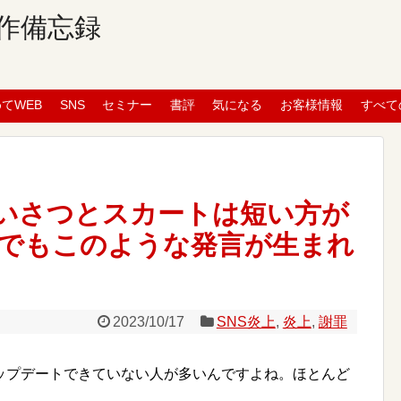
作備忘録
めてWEB
SNS
セミナー
書評
気になる
お客様情報
すべて
いさつとスカートは短い方が
でもこのような発言が生まれ
2023/10/17
SNS炎上
,
炎上
,
謝罪
ップデートできていない人が多いんですよね。ほとんど