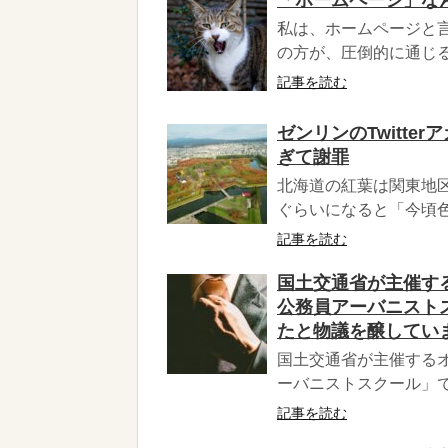
私は、ホームページと
の方が、圧倒的に通じる
記事を読む
ゼンリンのTwitte
ぎて謝罪
北海道の紅葉は関東地
ぐらいになると「今頃色
記事を読む
国土交通省が主催す
公務員アーバニスト
たと物議を醸してい
国土交通省が主催する
ーバニストスクール」で
記事を読む