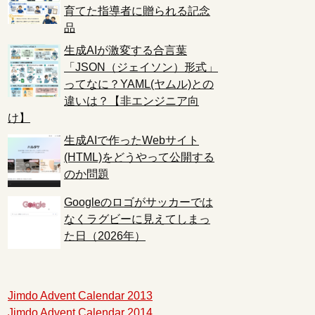
育てた指導者に贈られる記念
品
生成AIが激変する合言葉
「JSON（ジェイソン）形式」
ってなに？YAML(ヤムル)との
違いは？【非エンジニア向
け】
生成AIで作ったWebサイト
(HTML)をどうやって公開する
のか問題
Googleのロゴがサッカーでは
なくラグビーに見えてしまっ
た日（2026年）
Jimdo Advent Calendar 2013
Jimdo Advent Calendar 2014