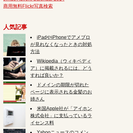
商用無料Flickr写真検索
人気記事
iPadやiPhoneでアメブロ
が見れなくなったときの対処
方法
Wikipedia（ウィキペディ
ア）に掲載されるには、どう
すれば良いか？
ドメインの期限が切れた
ページに表示される金髪のお
姉さん
米国Apple社が「アイホン
株式会社」に支払っているラ
イセンス料
Yahooニュースのコメン