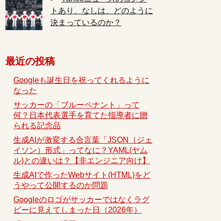
トあり、なしは、どのように
決まっているのか？
最近の投稿
Googleも誕生日を祝ってくれるように
なった
サッカーの「ブルーペナント」って
何？日本代表選手を育てた指導者に贈
られる記念品
生成AIが激変する合言葉「JSON（ジェ
イソン）形式」ってなに？YAML(ヤム
ル)との違いは？【非エンジニア向け】
生成AIで作ったWebサイト(HTML)をど
うやって公開するのか問題
Googleのロゴがサッカーではなくラグ
ビーに見えてしまった日（2026年）