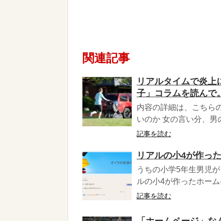
関連記事
リアルタイムで炎上
子」コラムを読んで
内容の詳細は、こちら
いのか 女の言い分、男の言い分
記事を読む
リアルの小4が作っ
うちの小学5年生男児
ルの小4が作ったホームペ
記事を読む
「ホームページ」な