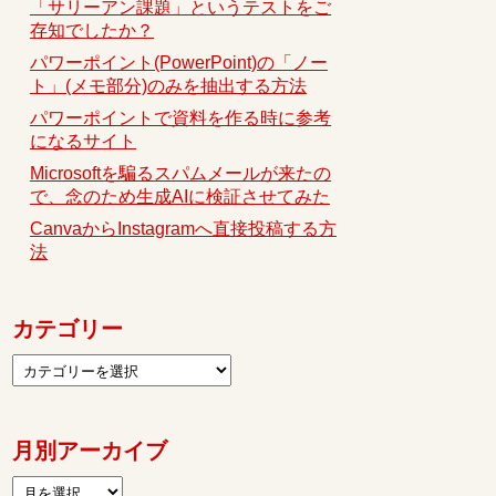
「サリーアン課題」というテストをご
存知でしたか？
パワーポイント(PowerPoint)の「ノー
ト」(メモ部分)のみを抽出する方法
パワーポイントで資料を作る時に参考
になるサイト
Microsoftを騙るスパムメールが来たの
で、念のため生成AIに検証させてみた
CanvaからInstagramへ直接投稿する方
法
カテゴリー
月別アーカイブ