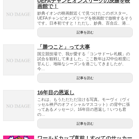
UEFAチャンピオンズリーグの決勝を映
画館で！
妙典イオンの映画館近くで見つけたこのポスター。
UEFAチャンピオンズリーグを映画館で放映するそう
です。日本初ですと！ただし、妙典、百合丘、港...
記事を読む
「勝つこと」って大事
国立競技場で、我が愛する「コンサドーレ札幌」の
試合を観戦して来ました。ここ数年はJ2中位程度に
甘んじ、地味なシーズンを過ごしてきましたが、
今...
記事を読む
16年目の恩返し
これは、もうただただ泣ける写真。モーヴィ（ヴィ
ッセル神戸のオフィシャルマスコット）の背中に張
ってあるメッセージ。16年目の恩返し！いつも君
の...
記事を読む
ワールドカップ直前！すべてのサッカー