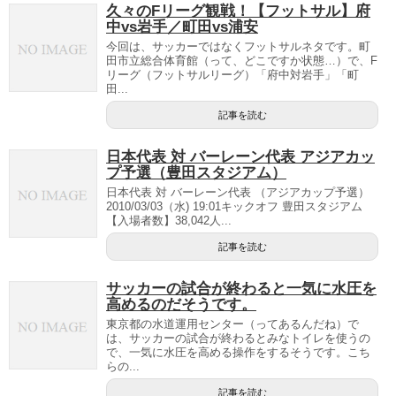
久々のFリーグ観戦！【フットサル】府
中vs岩手／町田vs浦安
今回は、サッカーではなくフットサルネタです。町
田市立総合体育館（って、どこですか状態…）で、F
リーグ（フットサルリーグ）「府中対岩手」「町
田...
記事を読む
日本代表 対 バーレーン代表 アジアカッ
プ予選（豊田スタジアム）
日本代表 対 バーレーン代表 （アジアカップ予選）
2010/03/03（水) 19:01キックオフ 豊田スタジアム
【入場者数】38,042人...
記事を読む
サッカーの試合が終わると一気に水圧を
高めるのだそうです。
東京都の水道運用センター（ってあるんだね）で
は、サッカーの試合が終わるとみなトイレを使うの
で、一気に水圧を高める操作をするそうです。こち
らの...
記事を読む