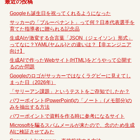
最近の投稿
Googleも誕生日を祝ってくれるようになった
サッカーの「ブルーペナント」って何？日本代表選手を
育てた指導者に贈られる記念品
生成AIが激変する合言葉「JSON（ジェイソン）形式」
ってなに？YAML(ヤムル)との違いは？【非エンジニア
向け】
生成AIで作ったWebサイト(HTML)をどうやって公開す
るのか問題
Googleのロゴがサッカーではなくラグビーに見えてし
まった日（2026年）
「サリーアン課題」というテストをご存知でしたか？
パワーポイント(PowerPoint)の「ノート」(メモ部分)の
みを抽出する方法
パワーポイントで資料を作る時に参考になるサイト
Microsoftを騙るスパムメールが来たので、念のため生成
AIに検証させてみた