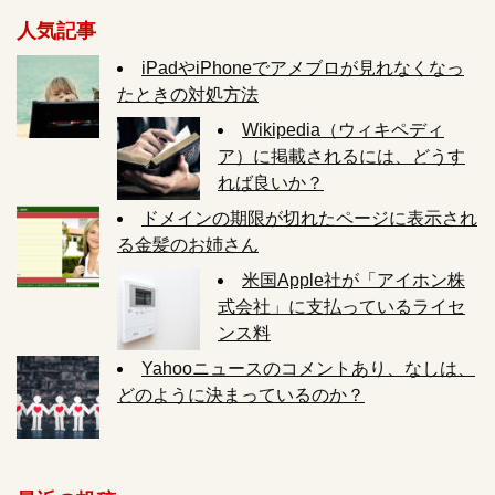
人気記事
iPadやiPhoneでアメブロが見れなくなっ
たときの対処方法
Wikipedia（ウィキペディ
ア）に掲載されるには、どうす
れば良いか？
ドメインの期限が切れたページに表示され
る金髪のお姉さん
米国Apple社が「アイホン株
式会社」に支払っているライセ
ンス料
Yahooニュースのコメントあり、なしは、
どのように決まっているのか？