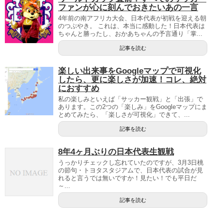
ファンが心に刻んでおきたいあの一言
4年前の南アフリカ大会、日本代表が初戦を迎える朝
のつぶやき。 これは、本当に感動した！日本代表は
ちゃんと勝ったし、おかあちゃんの予言通り「掌...
記事を読む
楽しい出来事をGoogleマップで可視化
したら、更に楽しさが加速！コレ、絶対
におすすめ
私の楽しみといえば「サッカー観戦」と「出張」で
あります。この2つの「楽しみ」をGoogleマップにま
とめてみたら、「楽しさが可視化」できて、...
記事を読む
8年4ヶ月ぶりの日本代表生観戦
うっかりチェックし忘れていたのですが、3月3日桃
の節句・トヨタスタジアムで、日本代表の試合が見
れると言うでは無いですか！見たい！でも平日だ
～...
記事を読む