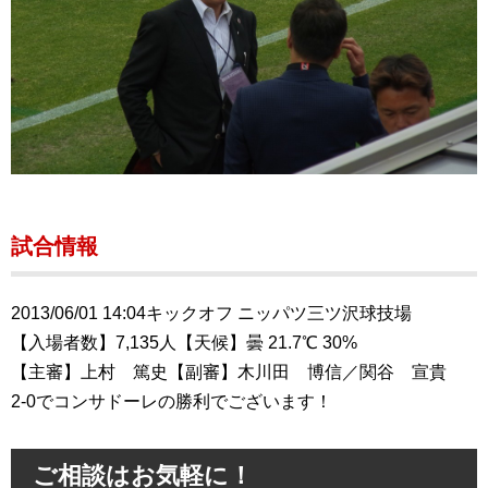
試合情報
2013/06/01 14:04キックオフ ニッパツ三ツ沢球技場
【入場者数】7,135人【天候】曇 21.7℃ 30%
【主審】上村 篤史【副審】木川田 博信／関谷 宣貴
2-0でコンサドーレの勝利でございます！
ご相談はお気軽に！