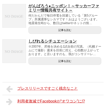
がんばろう●ニッポン！～サッカーファ
ミリー情報共有サイト～
何だかんだで毎日停電を回避している「第5グルー
プ」所属濃厚なシカマです！おはようございます。
地震発生時から、数日はtwitterやネットの情...
記事を読む
しびれるシチュエーション
※2007年、昇格を決める1試合前の写真。（札幌ドー
ムにて撮影）週末を目前に控え、心拍数が上がって
おります。と言いますのも、我がコンサドーレ...
記事を読む
プレスリリースですごく残念なこと
利用者激減でFacebookが“オワコン”に!?