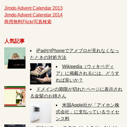
Jimdo Advent Calendar 2013
Jimdo Advent Calendar 2014
商用無料Flickr写真検索
人気記事
iPadやiPhoneでアメブロが見れなくなっ
たときの対処方法
Wikipedia（ウィキペディ
ア）に掲載されるには、どうす
れば良いか？
ドメインの期限が切れたページに表示され
る金髪のお姉さん
米国Apple社が「アイホン株
式会社」に支払っているライセ
ンス料