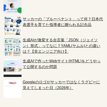
サッカーの「ブルーペナント」って何？日本代
表選手を育てた指導者に贈られる記念品
生成AIが激変する合言葉「JSON（ジェイソ
ン）形式」ってなに？YAML(ヤムル)との違い
は？【非エンジニア向け】
生成AIで作ったWebサイト(HTML)をどうやっ
て公開するのか問題
Googleのロゴがサッカーではなくラグビーに
見えてしまった日（2026年）