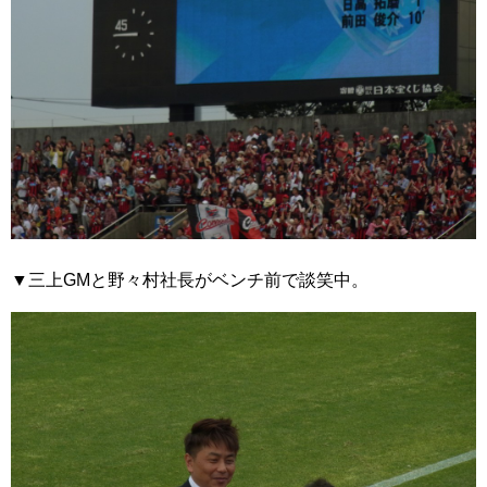
▼三上GMと野々村社長がベンチ前で談笑中。