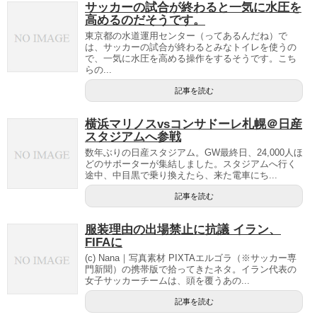
サッカーの試合が終わると一気に水圧を
高めるのだそうです。
東京都の水道運用センター（ってあるんだね）で
は、サッカーの試合が終わるとみなトイレを使うの
で、一気に水圧を高める操作をするそうです。こち
らの...
記事を読む
横浜マリノスvsコンサドーレ札幌＠日産
スタジアムへ参戦
数年ぶりの日産スタジアム。GW最終日、24,000人ほ
どのサポーターが集結しました。スタジアムへ行く
途中、中目黒で乗り換えたら、来た電車にち...
記事を読む
服装理由の出場禁止に抗議 イラン、
FIFAに
(c) Nana｜写真素材 PIXTAエルゴラ（※サッカー専
門新聞）の携帯版で拾ってきたネタ。イラン代表の
女子サッカーチームは、頭を覆うあの...
記事を読む