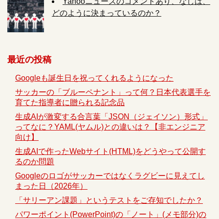
Yahooニュースのコメントあり、なしは、
どのように決まっているのか？
最近の投稿
Googleも誕生日を祝ってくれるようになった
サッカーの「ブルーペナント」って何？日本代表選手を
育てた指導者に贈られる記念品
生成AIが激変する合言葉「JSON（ジェイソン）形式」
ってなに？YAML(ヤムル)との違いは？【非エンジニア
向け】
生成AIで作ったWebサイト(HTML)をどうやって公開す
るのか問題
Googleのロゴがサッカーではなくラグビーに見えてし
まった日（2026年）
「サリーアン課題」というテストをご存知でしたか？
パワーポイント(PowerPoint)の「ノート」(メモ部分)の