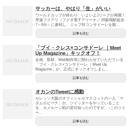
サッカーは、やはり「生」がいい
ワールドカップが終わり、いよいよJリーグが再開！
早速フクアリ（フクダ電子アリーナ／JR蘇我駅徒歩
7～8分）に参戦し、ジェフ対コンサドーレを観...
記事を読む
「ブイ・クレス×コンサドーレ ｜Meet
Up Magazine」キックオフ！
企画、取材、Web制作等に関わらせていただている
「ブイ・クレス×コンサドーレ ｜Meet Up
Magazine」が、正式にキックオフしまし...
記事を読む
オカンのTweetに感動
セレッソ大阪のオフィシャルマスコットの一人「マ
ダムロビーナ」が、ツイッターをやっていること
を、カメルーン戦の翌日知ったのですが、↓このツイ
ー...
記事を読む