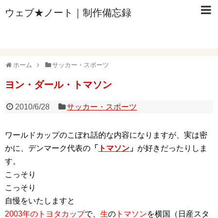
ウェブ★ノート｜制作備忘録
ホーム
サッカー・スポーツ
ヨン・ダール・トマソン
2010/6/28
サッカー・スポーツ
ワールドカップのこぼれ話的な内容になりますが、実は密
かに、デンマーク代表の
「
トマソン
」
が好きだったりしま
す。
こっそり
こっそり
自慢をいたしますと
2003年のトヨタカップ
で、
生
の
トマソン
を横国（日産スタ