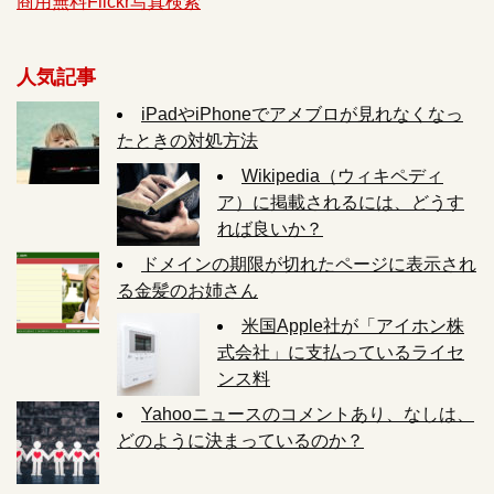
商用無料Flickr写真検索
人気記事
iPadやiPhoneでアメブロが見れなくなっ
たときの対処方法
Wikipedia（ウィキペディ
ア）に掲載されるには、どうす
れば良いか？
ドメインの期限が切れたページに表示され
る金髪のお姉さん
米国Apple社が「アイホン株
式会社」に支払っているライセ
ンス料
Yahooニュースのコメントあり、なしは、
どのように決まっているのか？