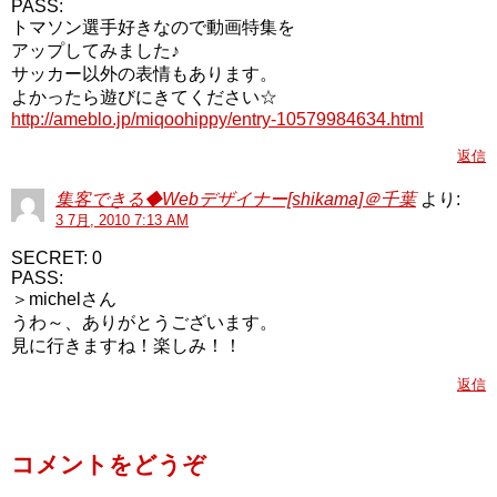
PASS:
トマソン選手好きなので動画特集を
アップしてみました♪
サッカー以外の表情もあります。
よかったら遊びにきてください☆
http://ameblo.jp/miqoohippy/entry-10579984634.html
返信
集客できる◆Webデザイナー[shikama]＠千葉
より:
3 7月, 2010 7:13 AM
SECRET: 0
PASS:
＞michelさん
うわ～、ありがとうございます。
見に行きますね！楽しみ！！
返信
コメントをどうぞ