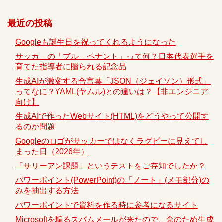
最近の投稿
Googleも誕生日を祝ってくれるようになった
サッカーの「ブルーペナント」って何？日本代表選手を
育てた指導者に贈られる記念品
生成AIが激変する合言葉「JSON（ジェイソン）形式」
ってなに？YAML(ヤムル)との違いは？【非エンジニア
向け】
生成AIで作ったWebサイト(HTML)をどうやって公開す
るのか問題
Googleのロゴがサッカーではなくラグビーに見えてし
まった日（2026年）
「サリーアン課題」というテストをご存知でしたか？
パワーポイント(PowerPoint)の「ノート」(メモ部分)の
みを抽出する方法
パワーポイントで資料を作る時に参考になるサイト
Microsoftを騙るスパムメールが来たので、念のため生成