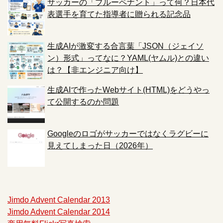
サッカーの「ブルーペナント」って何？日本代
表選手を育てた指導者に贈られる記念品
生成AIが激変する合言葉「JSON（ジェイソ
ン）形式」ってなに？YAML(ヤムル)との違い
は？【非エンジニア向け】
生成AIで作ったWebサイト(HTML)をどうやっ
て公開するのか問題
Googleのロゴがサッカーではなくラグビーに
見えてしまった日（2026年）
Jimdo Advent Calendar 2013
Jimdo Advent Calendar 2014