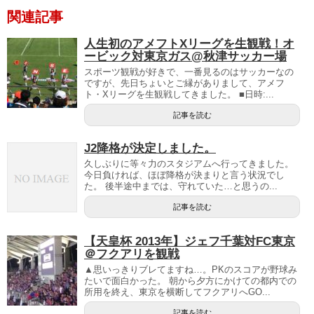
関連記事
人生初のアメフトXリーグを生観戦！オ
ービック対東京ガス@秋津サッカー場
スポーツ観戦が好きで、一番見るのはサッカーなの
ですが、先日ちょいとご縁がありまして、アメフ
ト・Xリーグを生観戦してきました。 ■日時:...
記事を読む
J2降格が決定しました。
久しぶりに等々力のスタジアムへ行ってきました。
今日負ければ、ほぼ降格が決まりと言う状況でし
た。 後半途中までは、守れていた…と思うの...
記事を読む
【天皇杯 2013年】ジェフ千葉対FC東京
＠フクアリを観戦
▲思いっきりブレてますね…。PKのスコアが野球み
たいで面白かった。 朝から夕方にかけての都内での
所用を終え、東京を横断してフクアリへGO...
記事を読む