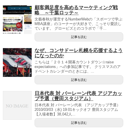
顧客満足度を高めるマーケティング戦
略 ～千葉ロッテ～
文藝春秋が運営するNumberWebの「スポーツで学ぶ
MBA講座」のコーナーが大好きで、こっそり愛読し
ています。 グロービズとのコラボで「千...
記事を読む
なぜ、コンサドーレ札幌を応援するよう
になったのか
こちらは「２０１４開幕カウントダウン☆raise
expectations」への参加記事です。 クリスマスのア
ドベントカレンダーのときには、...
記事を読む
日本代表 対 バーレーン代表 アジアカッ
プ予選（豊田スタジアム）
日本代表 対 バーレーン代表 （アジアカップ予選）
2010/03/03（水) 19:01キックオフ 豊田スタジアム
【入場者数】38,042人...
記事を読む