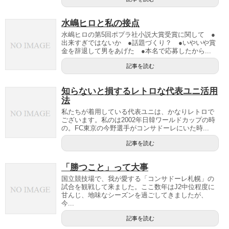
水嶋ヒロと私の接点
水嶋ヒロの第5回ポプラ社小説大賞受賞に関して ●
出来すぎではないか ●話題づくり？ ●いやいや賞
金を辞退して男をあげた ●本名で応募したから...
記事を読む
知らないと損するレトロな代表ユニ活用
法
私たちが着用している代表ユニは、かなりレトロで
ございます。私のは2002年日韓ワールドカップの時
の。FC東京の今野選手がコンサドーレにいた時...
記事を読む
「勝つこと」って大事
国立競技場で、我が愛する「コンサドーレ札幌」の
試合を観戦して来ました。ここ数年はJ2中位程度に
甘んじ、地味なシーズンを過ごしてきましたが、
今...
記事を読む