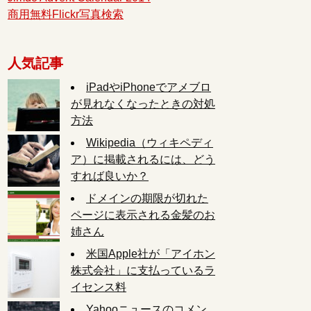
商用無料Flickr写真検索
人気記事
iPadやiPhoneでアメブロ
が見れなくなったときの対処
方法
Wikipedia（ウィキペディ
ア）に掲載されるには、どう
すれば良いか？
ドメインの期限が切れた
ページに表示される金髪のお
姉さん
米国Apple社が「アイホン
株式会社」に支払っているラ
イセンス料
Yahooニュースのコメン