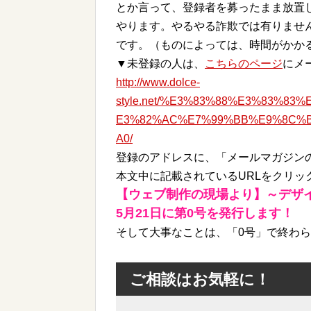
とか言って、登録者を募ったまま放置
やります。やるやる詐欺では有りませ
です。（ものによっては、時間がかか
▼未登録の人は、
こちらのページ
にメ
http://www.dolce-
style.net/%E3%83%88%E3%83%8
E3%82%AC%E7%99%BB%E9%8C%
A0/
登録のアドレスに、「メールマガジン
本文中に記載されているURLをクリッ
【ウェブ制作の現場より】～デザ
5月21日に第0号を発行します！
そして大事なことは、「0号」で終わら
ご相談はお気軽に！