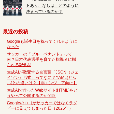
トあり、なしは、どのように
決まっているのか？
最近の投稿
Googleも誕生日を祝ってくれるように
なった
サッカーの「ブルーペナント」って
何？日本代表選手を育てた指導者に贈
られる記念品
生成AIが激変する合言葉「JSON（ジェ
イソン）形式」ってなに？YAML(ヤム
ル)との違いは？【非エンジニア向け】
生成AIで作ったWebサイト(HTML)をど
うやって公開するのか問題
Googleのロゴがサッカーではなくラグ
ビーに見えてしまった日（2026年）