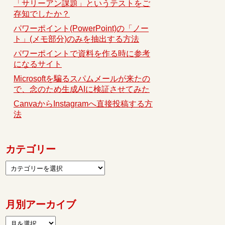
「サリーアン課題」というテストをご
存知でしたか？
パワーポイント(PowerPoint)の「ノー
ト」(メモ部分)のみを抽出する方法
パワーポイントで資料を作る時に参考
になるサイト
Microsoftを騙るスパムメールが来たの
で、念のため生成AIに検証させてみた
CanvaからInstagramへ直接投稿する方
法
カテゴリー
月別アーカイブ