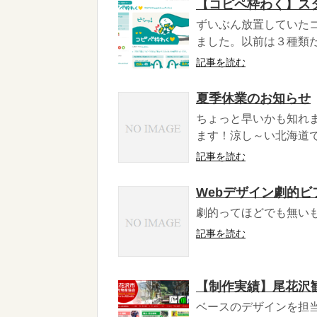
【コピペ枠わく】ス
ずいぶん放置していた
ました。以前は３種類だ
記事を読む
夏季休業のお知らせ
ちょっと早いかも知れま
ます！涼し～い北海道で
記事を読む
Webデザイン劇的ビ
劇的ってほどでも無いもの
記事を読む
【制作実績】尾花沢
ベースのデザインを担