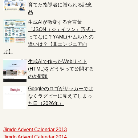
育てた指導者に贈られる記念
品
生成AIが激変する合言葉
「JSON（ジェイソン）形式」
ってなに？YAML(ヤムル)との
違いは？【非エンジニア向
け】
生成AIで作ったWebサイト
(HTML)をどうやって公開する
のか問題
Googleのロゴがサッカーでは
なくラグビーに見えてしまっ
た日（2026年）
Jimdo Advent Calendar 2013
Jimdo Advent Calendar 2014