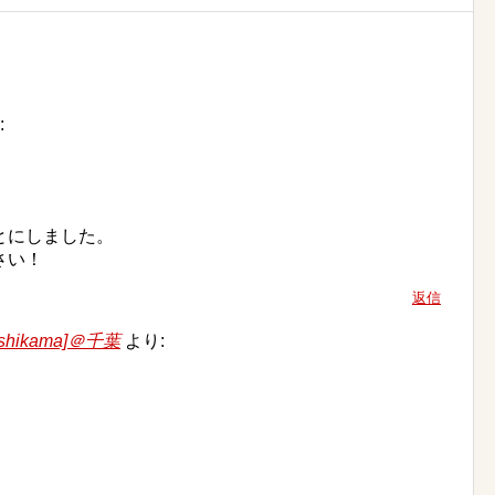
:
とにしました。
さい！
返信
ikama]＠千葉
より: