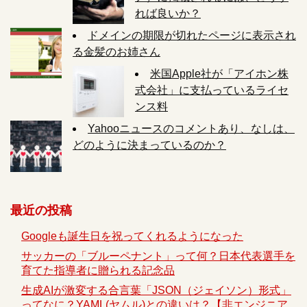
れば良いか？
ドメインの期限が切れたページに表示され
る金髪のお姉さん
米国Apple社が「アイホン株
式会社」に支払っているライセ
ンス料
Yahooニュースのコメントあり、なしは、
どのように決まっているのか？
最近の投稿
Googleも誕生日を祝ってくれるようになった
サッカーの「ブルーペナント」って何？日本代表選手を
育てた指導者に贈られる記念品
生成AIが激変する合言葉「JSON（ジェイソン）形式」
ってなに？YAML(ヤムル)との違いは？【非エンジニア