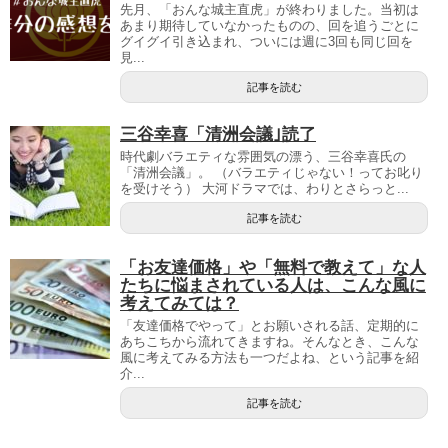
先月、「おんな城主直虎」が終わりました。当初は
あまり期待していなかったものの、回を追うごとに
グイグイ引き込まれ、ついには週に3回も同じ回を
見...
記事を読む
三谷幸喜「清洲会議｣読了
時代劇バラエティな雰囲気の漂う、三谷幸喜氏の
「清洲会議」。 （バラエティじゃない！ってお叱り
を受けそう） 大河ドラマでは、わりとさらっと...
記事を読む
「お友達価格」や「無料で教えて」な人
たちに悩まされている人は、こんな風に
考えてみては？
「友達価格でやって」とお願いされる話、定期的に
あちこちから流れてきますね。そんなとき、こんな
風に考えてみる方法も一つだよね、という記事を紹
介...
記事を読む