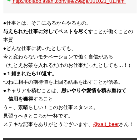
http://joblabo.asahi.com/life/29age/101021_01.html
●仕事とは、そこにあるからやるもの。
与えられた仕事に対してベストを尽くす
ことが働くことの
本質
●どんな仕事に就いたとしても、
今と変わらないモチベーションで働く自信がある
（たとえお茶を入れるだけのお仕事だったとしても…！）
●
１頼まれたら10返す。
つねに相手の期待値を上回る結果を出すことが信条。
●キャリアを積むことは、
思いやりや愛情を積み重ねて
信用を獲得
すること
う～、素晴らしい！このお仕事スタンス。
見習うべきところが一杯です。
ステキな記事をありがとうございます、
@salt_beer
さん！