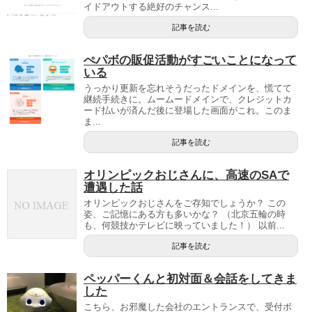
イドアウトする絶好のチャンス...
記事を読む
ぺパボの販促活動がすごいことになって
いる
うっかり更新を忘れそうだったドメインを、慌てて
継続手続きに。ムームードメインで、クレジットカ
ード払いが済んだ後に登場した画面がこれ。このま
ま...
記事を読む
オリンピックおじさんに、高速のSAで
遭遇した話
オリンピックおじさんをご存知でしょうか？ この
姿、ご記憶にある方も多いかな？ （北京五輪の時
も、何競技かテレビに映っていました！） 以前...
記事を読む
ペッパーくんと初対面＆会話をしてきま
した
こちら、お邪魔した会社のエントランスで、受付ボ