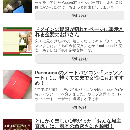
ーイをしていたPepper君（ペッパー君）。お初にお
目にかかったので、ちょっと興奮してしまいま...
記事を読む
ドメインの期限が切れたページに表示さ
れる金髪のお姉さん
久々に見かけたので、嬉しくなってキャプチャしち
ゃいました。「あの金髪美女」とか「not foundの美
女」あるいは「404 金髪女性」な...
記事を読む
Panasonicのノートパソコン「レッツノ
ート」は、軽くて丈夫で女性にもおすす
め！
1年半ほど前に、モバイルパソコンをMac book Airか
らレッツノートへ変えました。ウェブ業界では、レ
ッツノートユーザーに遭遇する率は非...
記事を読む
とにかく楽しい1年だった「おんな城主
直虎」は、脚本の緻密さにも脱帽！