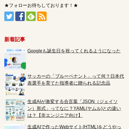
★フォローお待ちしております！★
新着記事
Googleも誕生日を祝ってくれるようになった
サッカーの「ブルーペナント」って何？日本代
表選手を育てた指導者に贈られる記念品
生成AIが激変する合言葉「JSON（ジェイソ
ン）形式」ってなに？YAML(ヤムル)との違い
は？【非エンジニア向け】
生成AIで作ったWebサイト(HTML)をどうやっ