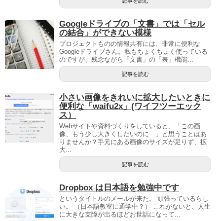
記事を読む
Googleドライブの「文書」では「セル
の結合」ができない模様
プロジェクトものの情報共有には、非常に便利な
Googleドライブさん。私もちょくちょく使っている
のですが、残念ながら「文書」の「表」機能...
記事を読む
小さい画像をきれいに拡大したいときに
便利な「waifu2x」(ワイフツーエック
ス）
Webサイトや資料づくりをしていると、「この画
像、もう少し大きくしたいのに…」と思うことはあ
りませんか？手元にある画像のサイズが足りず、拡
大...
記事を読む
Dropbox は日本語を勉強中です
というタイトルのメールが来た。 頑張っているらし
い。 （日本語教室に通学中？） これがないと、人生
に大きな支障が出るほどお世話になって...