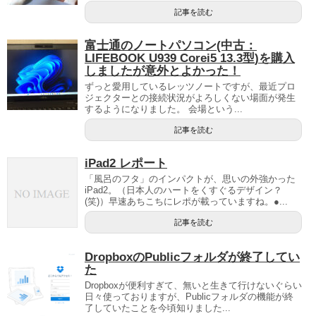
記事を読む
富士通のノートパソコン(中古：
LIFEBOOK U939 Corei5 13.3型)を購入
しましたが意外とよかった！
ずっと愛用しているレッツノートですが、最近プロ
ジェクターとの接続状況がよろしくない場面が発生
するようになりました。 会場という...
記事を読む
iPad2 レポート
「風呂のフタ」のインパクトが、思いの外強かった
iPad2。（日本人のハートをくすぐるデザイン？
(笑)）早速あちこちにレポが載っていますね。●...
記事を読む
DropboxのPublicフォルダが終了してい
た
Dropboxが便利すぎて、無いと生きて行けないぐらい
日々使っておりますが、Publicフォルダの機能が終
了していたことを今頃知りました...