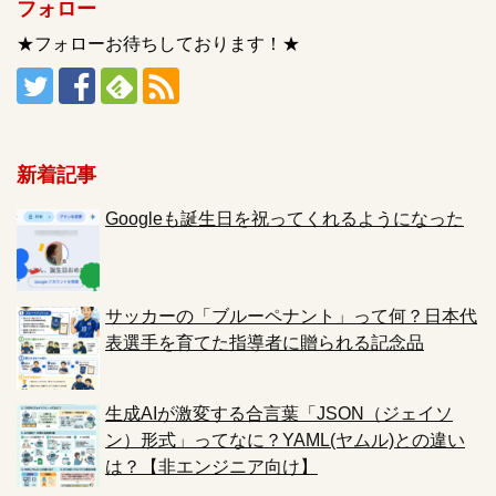
フォロー
★フォローお待ちしております！★
新着記事
Googleも誕生日を祝ってくれるようになった
サッカーの「ブルーペナント」って何？日本代
表選手を育てた指導者に贈られる記念品
生成AIが激変する合言葉「JSON（ジェイソ
ン）形式」ってなに？YAML(ヤムル)との違い
は？【非エンジニア向け】