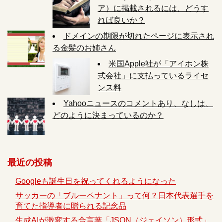
ア）に掲載されるには、どうす
れば良いか？
ドメインの期限が切れたページに表示され
る金髪のお姉さん
米国Apple社が「アイホン株
式会社」に支払っているライセ
ンス料
Yahooニュースのコメントあり、なしは、
どのように決まっているのか？
最近の投稿
Googleも誕生日を祝ってくれるようになった
サッカーの「ブルーペナント」って何？日本代表選手を
育てた指導者に贈られる記念品
生成AIが激変する合言葉「JSON（ジェイソン）形式」