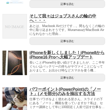
記事を読む
そして我々はジョブスさんの輪の中
へ・・・
あとは、Macbook Airだけです…。間もなくこの輪の
中に取り込まれそうです。MuramasaがMacBook Air
になれなかった理由...
記事を読む
iPhoneを新しくしました！iPhone8から
iPhone16 Proへ大幅アップデート
長いことiPhone8を使い続けてきましたが、ここ半年
ぐらいはバッテリーの持ちがヤヴァイことになって
おりまして。お出かけ時などスマホを使う機...
記事を読む
パワーポイント(PowerPoint)の「ノー
ト」(メモ部分)のみを抽出する方法
仕事でパワポをよく使われる皆さん、スライドの下
にある「ノート」機能を使っていますか？私は、セ
ミナー講師として年に100回近く人前で話す仕事を...