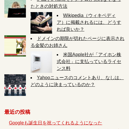
たときの対処方法
Wikipedia（ウィキペディ
ア）に掲載されるには、どうす
れば良いか？
ドメインの期限が切れたページに表示され
る金髪のお姉さん
米国Apple社が「アイホン株
式会社」に支払っているライセ
ンス料
Yahooニュースのコメントあり、なしは、
どのように決まっているのか？
最近の投稿
Googleも誕生日を祝ってくれるようになった