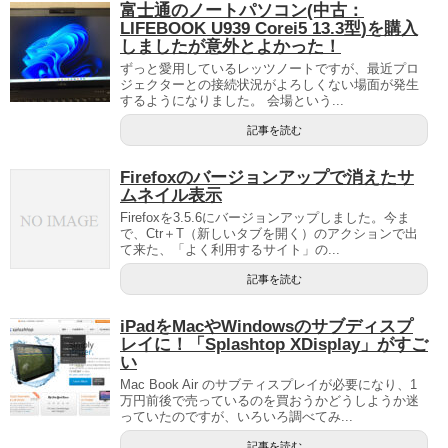
富士通のノートパソコン(中古：
LIFEBOOK U939 Corei5 13.3型)を購入
しましたが意外とよかった！
ずっと愛用しているレッツノートですが、最近プロ
ジェクターとの接続状況がよろしくない場面が発生
するようになりました。 会場という...
記事を読む
Firefoxのバージョンアップで消えたサ
ムネイル表示
Firefoxを3.5.6にバージョンアップしました。今ま
で、Ctr＋T（新しいタブを開く）のアクションで出
て来た、「よく利用するサイト」の...
記事を読む
iPadをMacやWindowsのサブディスプ
レイに！「Splashtop XDisplay」がすご
い
Mac Book Air のサブティスプレイが必要になり、1
万円前後で売っているのを買おうかどうしようか迷
っていたのですが、いろいろ調べてみ...
記事を読む