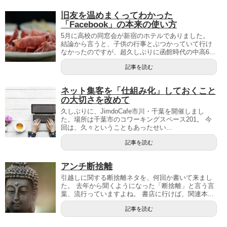
旧友を温めまくってわかった
「Facebook」の本来の使い方
5月に高校の同窓会が新宿のホテルでありました。
結論から言うと、子供の行事とぶつかっていて行け
なかったのですが、超久しぶりに函館時代の中高6...
記事を読む
ネット集客を「仕組み化」しておくこと
の大切さを改めて
久しぶりに、JimdoCafe市川・千葉を開催しまし
た。場所は千葉市のコワーキングスペース201。 今
回は、久々ということもあったせい...
記事を読む
アンチ断捨離
引越しに関する断捨離ネタを、何回か書いて来まし
た。 去年から聞くようになった「断捨離」と言う言
葉、流行っていますよね。 書店に行けば、関連本...
記事を読む