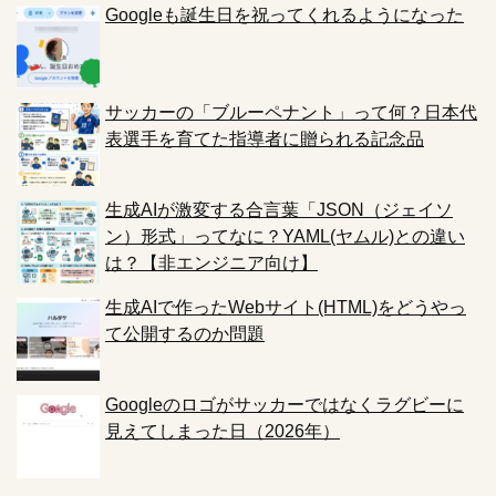
Googleも誕生日を祝ってくれるようになった
サッカーの「ブルーペナント」って何？日本代
表選手を育てた指導者に贈られる記念品
生成AIが激変する合言葉「JSON（ジェイソ
ン）形式」ってなに？YAML(ヤムル)との違い
は？【非エンジニア向け】
生成AIで作ったWebサイト(HTML)をどうやっ
て公開するのか問題
Googleのロゴがサッカーではなくラグビーに
見えてしまった日（2026年）