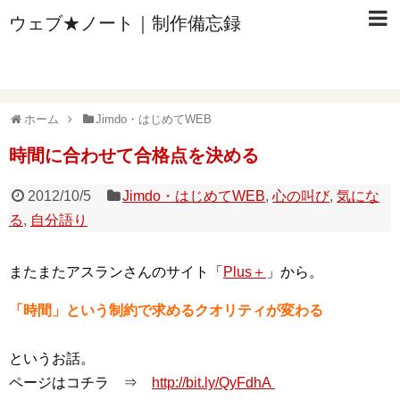
ウェブ★ノート｜制作備忘録
ホーム
Jimdo・はじめてWEB
時間に合わせて合格点を決める
2012/10/5
Jimdo・はじめてWEB
,
心の叫び
,
気にな
る
,
自分語り
またまたアスランさんのサイト「
Plus＋
」から。
「時間」という制約で求めるクオリティが変わる
というお話。
ページはコチラ ⇒
http://bit.ly/QyFdhA