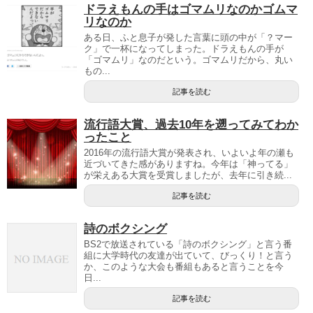
ドラえもんの手はゴマムリなのかゴムマ
リなのか
ある日、ふと息子が発した言葉に頭の中が「？マー
ク」で一杯になってしまった。ドラえもんの手が
「ゴマムリ」なのだという。ゴマムリだから、丸い
もの...
記事を読む
流行語大賞、過去10年を遡ってみてわか
ったこと
2016年の流行語大賞が発表され、いよいよ年の瀬も
近づいてきた感がありますね。今年は「神ってる」
が栄えある大賞を受賞しましたが、去年に引き続...
記事を読む
詩のボクシング
BS2で放送されている「詩のボクシング」と言う番
組に大学時代の友達が出ていて、びっくり！と言う
か、このような大会も番組もあると言うことを今
日...
記事を読む