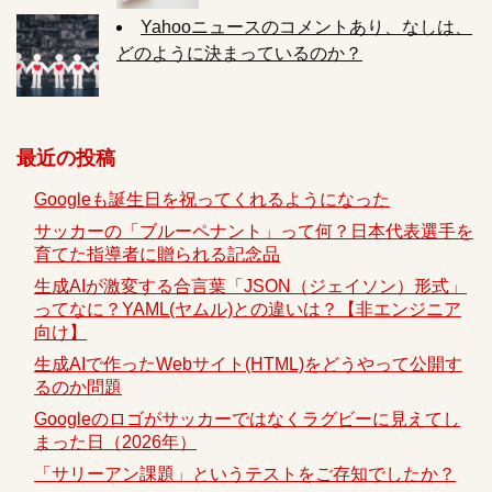
Yahooニュースのコメントあり、なしは、
どのように決まっているのか？
最近の投稿
Googleも誕生日を祝ってくれるようになった
サッカーの「ブルーペナント」って何？日本代表選手を
育てた指導者に贈られる記念品
生成AIが激変する合言葉「JSON（ジェイソン）形式」
ってなに？YAML(ヤムル)との違いは？【非エンジニア
向け】
生成AIで作ったWebサイト(HTML)をどうやって公開す
るのか問題
Googleのロゴがサッカーではなくラグビーに見えてし
まった日（2026年）
「サリーアン課題」というテストをご存知でしたか？