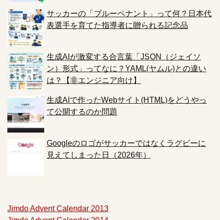
サッカーの「ブルーペナント」って何？日本代
表選手を育てた指導者に贈られる記念品
生成AIが激変する合言葉「JSON（ジェイソ
ン）形式」ってなに？YAML(ヤムル)との違い
は？【非エンジニア向け】
生成AIで作ったWebサイト(HTML)をどうやっ
て公開するのか問題
Googleのロゴがサッカーではなくラグビーに
見えてしまった日（2026年）
Jimdo Advent Calendar 2013