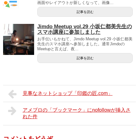
画面やレイアウトが新しくなって、画像...
記事を読む
Jimdo Meetup vol.29 小坂仁都美先生の
スマホ講座に参加しました
お手伝いもかねて、Jimdo Meetup vol.29 小坂仁都美
先生のスマホ講座へ参加しました。通常Jimdoの
Meetupと言えば、夜...
記事を読む
見事なネットショップ「印鑑の匠.com」
アメブロの「ブックマーク」にnofollowが挿入さ
れた件
コメントをどうぞ