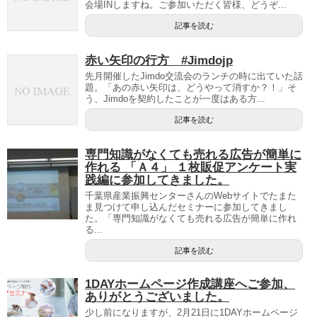
会場INしますね。ご参加いただく皆様、どうぞ...
記事を読む
赤い矢印の行方 #Jimdojp
先月開催したJimdo交流会のランチの時に出ていた話
題。「あの赤い矢印は、どうやって消すか？！」そ
う、Jimdoを契約したことが一度はある方...
記事を読む
専門知識がなくても売れる広告が簡単に
作れる 「Ａ４」 １枚販促アンケート実
践編に参加してきました。
千葉県産業振興センターさんのWebサイトでたまた
ま見つけて申し込んだセミナーに参加してきまし
た。「専門知識がなくても売れる広告が簡単に作れ
る...
記事を読む
1DAYホームページ作成講座へご参加、
ありがとうございました。
少し前になりますが、2月21日に1DAYホームページ