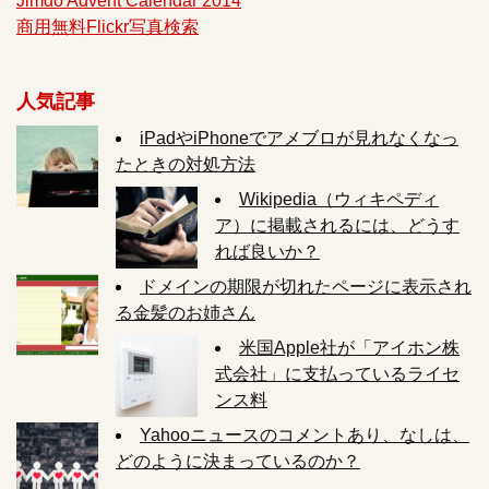
Jimdo Advent Calendar 2014
商用無料Flickr写真検索
人気記事
iPadやiPhoneでアメブロが見れなくなっ
たときの対処方法
Wikipedia（ウィキペディ
ア）に掲載されるには、どうす
れば良いか？
ドメインの期限が切れたページに表示され
る金髪のお姉さん
米国Apple社が「アイホン株
式会社」に支払っているライセ
ンス料
Yahooニュースのコメントあり、なしは、
どのように決まっているのか？