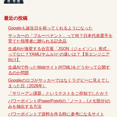
最近の投稿
Googleも誕生日を祝ってくれるようになった
サッカーの「ブルーペナント」って何？日本代表選手を
育てた指導者に贈られる記念品
生成AIが激変する合言葉「JSON（ジェイソン）形式」
ってなに？YAML(ヤムル)との違いは？【非エンジニア
向け】
生成AIで作ったWebサイト(HTML)をどうやって公開す
るのか問題
Googleのロゴがサッカーではなくラグビーに見えてし
まった日（2026年）
「サリーアン課題」というテストをご存知でしたか？
パワーポイント(PowerPoint)の「ノート」(メモ部分)の
みを抽出する方法
パワーポイントで資料を作る時に参考になるサイト