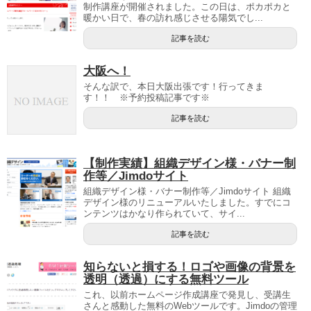
制作講座が開催されました。この日は、ポカポカと
暖かい日で、春の訪れ感じさせる陽気でし...
記事を読む
大阪へ！
そんな訳で、本日大阪出張です！行ってきま
す！！ ※予約投稿記事です※
記事を読む
【制作実績】組織デザイン様・バナー制
作等／Jimdoサイト
組織デザイン様・バナー制作等／Jimdoサイト 組織
デザイン様のリニューアルいたしました。すでにコ
ンテンツはかなり作られていて、サイ...
記事を読む
知らないと損する！ロゴや画像の背景を
透明（透過）にする無料ツール
これ、以前ホームページ作成講座で発見し、受講生
さんと感動した無料のWebツールです。Jimdoの管理