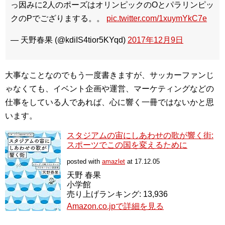
っ因みに2人のポーズはオリンピックのOとパラリンピッ
クのPでござりまする。。
pic.twitter.com/1xuymYkC7e
— 天野春果 (@kdiIS4tior5KYqd)
2017年12月9日
大事なことなのでもう一度書きますが、サッカーファンじ
ゃなくても、イベント企画や運営、マーケティングなどの
仕事をしている人であれば、心に響く一冊ではないかと思
います。
スタジアムの宙にしあわせの歌が響く街:
スポーツでこの国を変えるために
posted with
amazlet
at 17.12.05
天野 春果
小学館
売り上げランキング: 13,936
Amazon.co.jpで詳細を見る