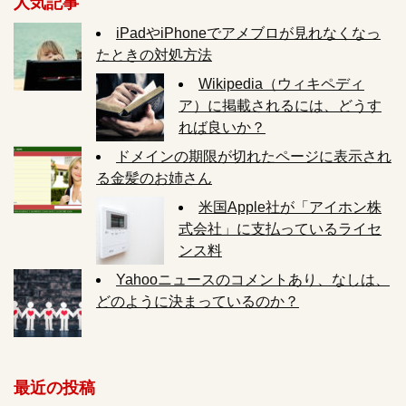
人気記事
iPadやiPhoneでアメブロが見れなくなっ
たときの対処方法
Wikipedia（ウィキペディ
ア）に掲載されるには、どうす
れば良いか？
ドメインの期限が切れたページに表示され
る金髪のお姉さん
米国Apple社が「アイホン株
式会社」に支払っているライセ
ンス料
Yahooニュースのコメントあり、なしは、
どのように決まっているのか？
最近の投稿