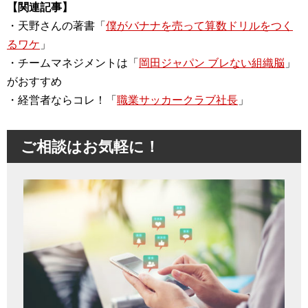
【関連記事】
・天野さんの著書「
僕がバナナを売って算数ドリルをつく
るワケ
」
・チームマネジメントは「
岡田ジャパン ブレない組織脳
」
がおすすめ
・経営者ならコレ！「
職業サッカークラブ社長
」
ご相談はお気軽に！