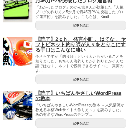
月45万PVを突破したブログ運営術
「わかったブログ」のかん吉さんが執筆した「人気
ブログの作り方／5か月で月45万PVを突破したブロ
グ運営術」を読みました。こちらは、Kindl...
記事を読む
【読了】2 c h 、発言小町 、はてな 、ヤ
フトピネット釣り師が人々をとりこにす
る手口はこんなに凄い
今さらですが「釣り師」という人たちがいることを
知りました。もちろん海釣りとか川釣りとかそんな
話ではなく、ネットで投稿できるサイトに、真実の
よ...
記事を読む
【読了】いちばんやさしいWordPress
の教本
「いちばんやさしいWordPressの教本 ～人気講師が
教える本格Webサイトの作り方～」を読みました。
あの有名なWordPressのテンプ...
記事を読む