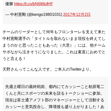
優勝
https://t.co/bN6I6fufHF
— 中村憲剛 (@kengo19801031)
2017年12月2日
チームのリーダーとして何年もフロンターレを支えて来た
中村憲剛選手の「タイトルを取れないまま現役を終えてし
まうのかと思ったこともあった（大意）」には、他チーム
サポながら泣きそうになりました。これは素直におめでと
うと言える！
天野さんってこんな人です。ご本人のTwitterより。
先週土曜日の最終戦前、都内にてカッシーこと柏原竜二
くんと共にスポーツの未来を語るトークショーに参加。
現在は富士通アメフト部のマネージャーとして活動する
カッシーと意気投合し、降壇後も盛り上がりました！あ