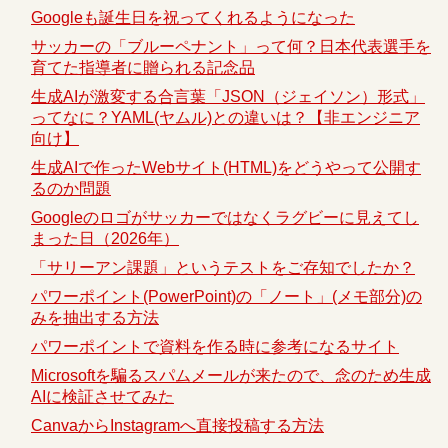
Googleも誕生日を祝ってくれるようになった
サッカーの「ブルーペナント」って何？日本代表選手を
育てた指導者に贈られる記念品
生成AIが激変する合言葉「JSON（ジェイソン）形式」
ってなに？YAML(ヤムル)との違いは？【非エンジニア
向け】
生成AIで作ったWebサイト(HTML)をどうやって公開す
るのか問題
Googleのロゴがサッカーではなくラグビーに見えてし
まった日（2026年）
「サリーアン課題」というテストをご存知でしたか？
パワーポイント(PowerPoint)の「ノート」(メモ部分)の
みを抽出する方法
パワーポイントで資料を作る時に参考になるサイト
Microsoftを騙るスパムメールが来たので、念のため生成
AIに検証させてみた
CanvaからInstagramへ直接投稿する方法