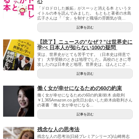
心
「ドロドロした嫉妬」がスーッと消える本 というタ
イトルの本を読んでみました。 もともと著者の水島
広子さんは『「女」を制すと職場の雰囲気が良...
記事を読む
【読了】ニュースの”なぜ？”は世界史に
学べ 日本人が知らない100の疑問
実は、世界史がとても苦手です。（日本史は得意で
す） 大学受験のときは地理でした。高校のときに専
攻したのは日本史と地理。世界史は、ほんとにざ...
記事を読む
働く女が幸せになるための60の約束
働く女が幸せになるための60の約束/鈴木 由歌利
￥1,365Amazon.co.jp先日お会いした鈴木由歌利さん
の著書「働く女が幸せになる...
記事を読む
残念な人の思考法
残念な人の思考法(日経プレミアシリーズ)/山崎将志