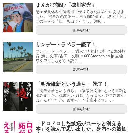
まんがで読む「徳川家光」
息子が夏休みの読書用に借りてきた本の中にありま
した。 漫画なのであっと言う間に読了。 現大河ドラ
マの主人公「江」も出てくるし、興味...
記事を読む
サンデートラベラー読了！
サンデートラベラー！ 週末でも気軽に行ける海外旅
行 (角川文庫)/吉田 友和 ￥660Amazon.co.jp 全編、
ワクワクしながらの読了...
記事を読む
「明治維新という過ち」 読了！
「明治維新という過ち」（講談社文庫) という書籍を
読みました。読書といえば、もっぱらビジネス書が
ほとんどですが、めずらしく文庫本です。 ...
記事を読む
「ドロドロした嫉妬がスーッと消える
本」を読んで思い出した、身内への嫉妬