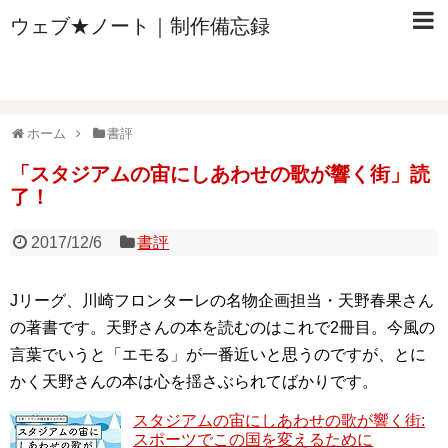
ウェブ★ノート｜制作備忘録
ホーム
書評
「スタジアムの宙にしあわせの歌が響く街」読
了！
2017/12/6
書評
Jリーグ、川崎フロンターレの名物企画担当・天野春果さん
の著書です。天野さんの本を読むのはこれで2冊目。今風の
言葉でいうと「エモる」が一番近いと思うのですが、とに
かく天野さんの本は心を揺さぶられてばかりです。
スタジアムの宙にしあわせの歌が響く街:
スポーツでこの国を変えるために