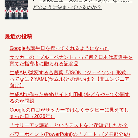
どのように決まっているのか？
最近の投稿
Googleも誕生日を祝ってくれるようになった
サッカーの「ブルーペナント」って何？日本代表選手を
育てた指導者に贈られる記念品
生成AIが激変する合言葉「JSON（ジェイソン）形式」
ってなに？YAML(ヤムル)との違いは？【非エンジニア
向け】
生成AIで作ったWebサイト(HTML)をどうやって公開す
るのか問題
Googleのロゴがサッカーではなくラグビーに見えてし
まった日（2026年）
「サリーアン課題」というテストをご存知でしたか？
パワーポイント(PowerPoint)の「ノート」(メモ部分)の