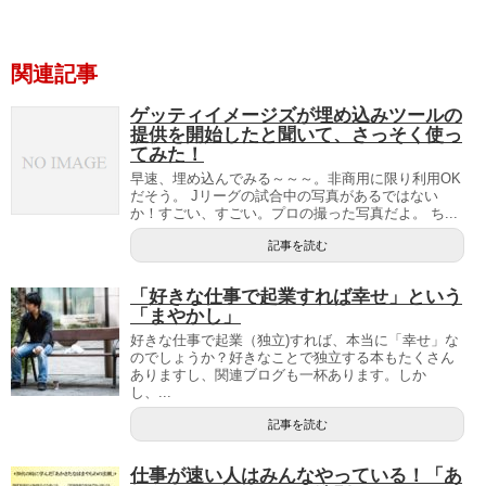
関連記事
ゲッティイメージズが埋め込みツールの
提供を開始したと聞いて、さっそく使っ
てみた！
早速、埋め込んでみる～～～。非商用に限り利用OK
だそう。 Jリーグの試合中の写真があるではない
か！すごい、すごい。プロの撮った写真だよ。 ち...
記事を読む
「好きな仕事で起業すれば幸せ」という
「まやかし」
好きな仕事で起業（独立)すれば、本当に「幸せ」な
のでしょうか？好きなことで独立する本もたくさん
ありますし、関連ブログも一杯あります。しか
し、...
記事を読む
仕事が速い人はみんなやっている！「あ