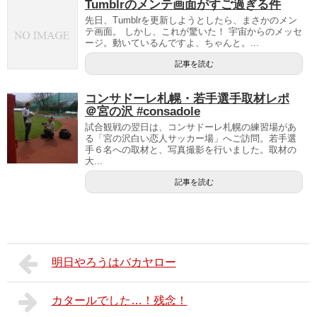
Tumblrのメンテ画面がすご過ぎる件
先日、Tumblrを更新しようとしたら、まさかのメン
テ画面。 しかし、これが驚いた！ 宇宙からのメッセ
ージ。動いているんですよ、ちゃんと。...
記事を読む
コンサドーレ札幌・若手選手取材レポ
＠宮の沢 #consadole
試合観戦の翌日は、コンサドーレ札幌の練習場があ
る「宮の沢白い恋人サッカー場」へご訪問。若手選
手６名への取材と、写真撮影を行いました。取材の
大...
記事を読む
明日やろうはバカヤロー
カタールでした…！残念！