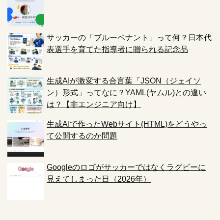
サッカーの「ブルーペナント」って何？日本代
表選手を育てた指導者に贈られる記念品
生成AIが激変する合言葉「JSON（ジェイソ
ン）形式」ってなに？YAML(ヤムル)との違い
は？【非エンジニア向け】
生成AIで作ったWebサイト(HTML)をどうやっ
て公開するのか問題
Googleのロゴがサッカーではなくラグビーに
見えてしまった日（2026年）