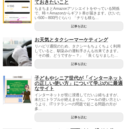
ておきたいこと
ちまちまとAmazonアソシエイトをやっている関係
で、時々Amazonからギフト券が届きます。(だいた
い500～800円ぐらい）「チリも積も...
記事を読む
お天気とタクシーマーケティング
リハビリ通院のため、タクシーもちょくちょく利用
していると、馴染みの運転手さんも出来てきます。
「その後、どうですか～？」 「良くなりました...
記事を読む
子どもやシニア世代が「インターネット
の正しい使い方」について学ぶのに最適
なサイト
インターネットが世に浸透してだいぶ経ちますが、
未だにトラブルが絶えません。ツールの使い方とい
うより、ITリテラシーの問題で起こる問題の方が
多...
記事を読む