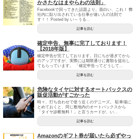
かさたなはまやらわの法則」
Facebookで回ってきた話題より。面白い、これ！ 弊
社内に貼り出されている仕事が速い人の法則で
す！！ Posted by い～うる...
記事を読む
確定申告、無事に完了しております！
【2018年版】
確定申告が完了しております。日にちが過ぎてから
のアップですが、実際には期限通りに書類を提出し
てもらっています。 「確定申告ってどうして...
記事を読む
危険なタイヤに対するオートバックスの
販促活動がすごかった
時々、打ち合わせで使う近くのデニーズ。 駐車場に
とめておくと、同じ敷地内のオートバックスから
「タイヤ診断無料！」と言うカードが、い...
記事を読む
Amazonのギフト券が届いたら必ずやっ