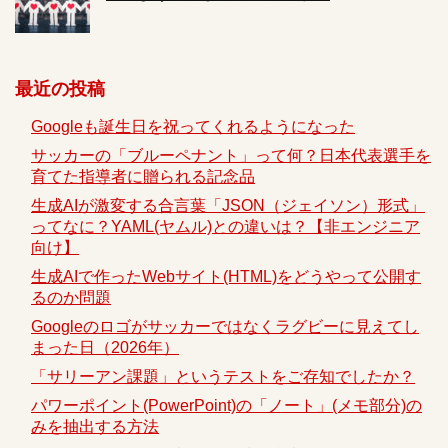
最近の投稿
Googleも誕生日を祝ってくれるようになった
サッカーの「ブルーペナント」って何？日本代表選手を
育てた指導者に贈られる記念品
生成AIが激変する合言葉「JSON（ジェイソン）形式」
ってなに？YAML(ヤムル)との違いは？【非エンジニア
向け】
生成AIで作ったWebサイト(HTML)をどうやって公開す
るのか問題
Googleのロゴがサッカーではなくラグビーに見えてし
まった日（2026年）
「サリーアン課題」というテストをご存知でしたか？
パワーポイント(PowerPoint)の「ノート」(メモ部分)の
みを抽出する方法