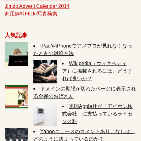
Jimdo Advent Calendar 2014
商用無料Flickr写真検索
人気記事
iPadやiPhoneでアメブロが見れなくなっ
たときの対処方法
Wikipedia（ウィキペディ
ア）に掲載されるには、どうす
れば良いか？
ドメインの期限が切れたページに表示され
る金髪のお姉さん
米国Apple社が「アイホン株
式会社」に支払っているライセ
ンス料
Yahooニュースのコメントあり、なしは、
どのように決まっているのか？