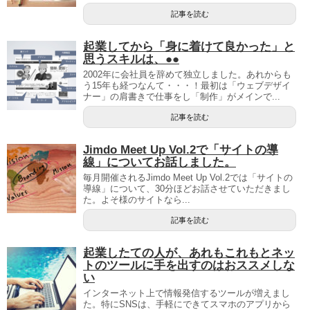
記事を読む
起業してから「身に着けて良かった」と
思うスキルは、●●
2002年に会社員を辞めて独立しました。あれからも
う15年も経つなんて・・・！最初は「ウェブデザイ
ナー」の肩書きで仕事をし「制作」がメインで...
記事を読む
Jimdo Meet Up Vol.2で「サイトの導
線」についてお話しました。
毎月開催されるJimdo Meet Up Vol.2では「サイトの
導線」について、30分ほどお話させていただきまし
た。よそ様のサイトなら...
記事を読む
起業したての人が、あれもこれもとネッ
トのツールに手を出すのはおススメしな
い
インターネット上で情報発信するツールが増えまし
た。特にSNSは、手軽にできてスマホのアプリから