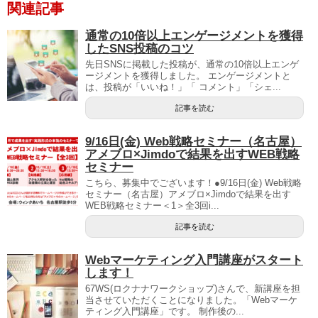
関連記事
通常の10倍以上エンゲージメントを獲得
したSNS投稿のコツ
先日SNSに掲載した投稿が、通常の10倍以上エンゲ
ージメントを獲得しました。 エンゲージメントと
は、投稿が「いいね！」「 コメント」「シェ...
記事を読む
9/16日(金) Web戦略セミナー（名古屋）
アメブロ×Jimdoで結果を出すWEB戦略
セミナー
こちら、募集中でございます！●9/16日(金) Web戦略
セミナー（名古屋）アメブロ×Jimdoで結果を出す
WEB戦略セミナー＜1＞全3回i...
記事を読む
Webマーケティング入門講座がスタート
します！
67WS(ロクナナワークショップ)さんで、新講座を担
当させていただくことになりました。「Webマーケ
ティング入門講座」です。 制作後の...