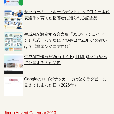
サッカーの「ブルーペナント」って何？日本代
表選手を育てた指導者に贈られる記念品
生成AIが激変する合言葉「JSON（ジェイソ
ン）形式」ってなに？YAML(ヤムル)との違い
は？【非エンジニア向け】
生成AIで作ったWebサイト(HTML)をどうやっ
て公開するのか問題
Googleのロゴがサッカーではなくラグビーに
見えてしまった日（2026年）
Jimdo Advent Calendar 2013