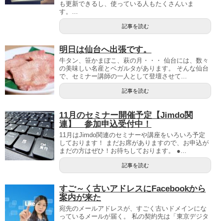
も更新できるし、使っている人もたくさんいま
す。...
記事を読む
明日は仙台へ出張です。
牛タン、笹かまぼこ、萩の月・・・ 仙台には、数々
の美味しい名産とベガルタがあります。 そんな仙台
で、セミナー講師の一人として登壇させて...
記事を読む
11月のセミナー開催予定【Jimdo関
連】 参加申込受付中！
11月はJimdo関連のセミナーや講座をいろいろ予定
しております！ まだお席がありますので、お申込が
まだの方はぜひ！お待ちしております。 ●...
記事を読む
すご～く古いアドレスにFacebookから
案内が来た
宛先のメールアドレスが、すごく古いドメインにな
っているメールが届く。 私の契約先は「東京デジタ