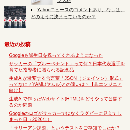
ンス料
Yahooニュースのコメントあり、なしは、
どのように決まっているのか？
最近の投稿
Googleも誕生日を祝ってくれるようになった
サッカーの「ブルーペナント」って何？日本代表選手を
育てた指導者に贈られる記念品
生成AIが激変する合言葉「JSON（ジェイソン）形式」
ってなに？YAML(ヤムル)との違いは？【非エンジニア
向け】
生成AIで作ったWebサイト(HTML)をどうやって公開す
るのか問題
Googleのロゴがサッカーではなくラグビーに見えてし
まった日（2026年）
「サリーアン課題」というテストをご存知でしたか？