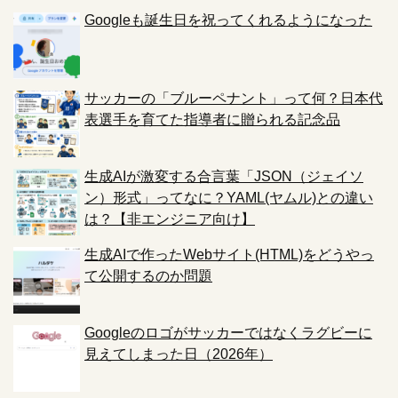
Googleも誕生日を祝ってくれるようになった
サッカーの「ブルーペナント」って何？日本代
表選手を育てた指導者に贈られる記念品
生成AIが激変する合言葉「JSON（ジェイソ
ン）形式」ってなに？YAML(ヤムル)との違い
は？【非エンジニア向け】
生成AIで作ったWebサイト(HTML)をどうやっ
て公開するのか問題
Googleのロゴがサッカーではなくラグビーに
見えてしまった日（2026年）