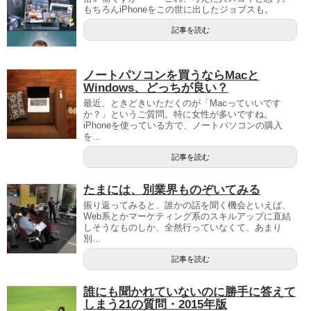
もちろんiPhoneをこの世に出したジョブスも。
記事を読む
ノートパソコンを買うならMacと
Windows、どっちが良い？
最近、ときどきいただくのが「Macっていいです
か？」というご質問。特に女性が多いですね。
iPhoneを使っている方で、ノートパソコンの購入
を...
記事を読む
たまには、別業界ものぞいてみる
振り返ってみると、誰かの話を聞く機会といえば、
Web系とかマーケティング系のスキルアップに直結
しそうなものしか、全然行っていなくて、あまり
別...
記事を読む
誰にも聞かれていないのに勝手に答えて
しまう21の質問・2015年版