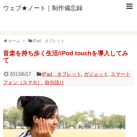
ウェブ★ノート｜制作備忘録
ホーム
iPad、タブレット
音楽を持ち歩く生活/iPod touchを導入してみ
て
2013/6/17
iPad、タブレット
,
ガジェット
,
スマート
フォン（スマホ）
,
自分語り