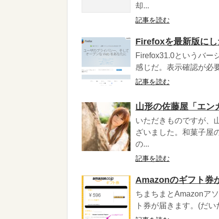
却...
記事を読む
Firefoxを最新版
Firefox31.0と
感じだ。表示確認が必要
記事を読む
山形の佐藤屋「エン
いただきものですが、
ざいました。和菓子屋
の...
記事を読む
Amazonのギフト
ちまちまとAmazonア
ト券が届きます。(だいた