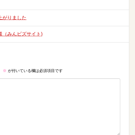
上がりました
様（みんビズサイト)
。
※
が付いている欄は必須項目です