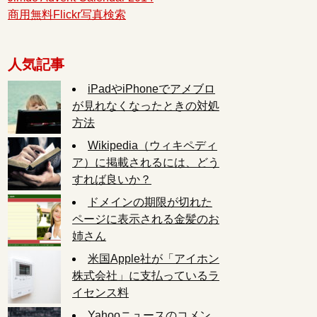
商用無料Flickr写真検索
人気記事
iPadやiPhoneでアメブロ
が見れなくなったときの対処
方法
Wikipedia（ウィキペディ
ア）に掲載されるには、どう
すれば良いか？
ドメインの期限が切れた
ページに表示される金髪のお
姉さん
米国Apple社が「アイホン
株式会社」に支払っているラ
イセンス料
Yahooニュースのコメン