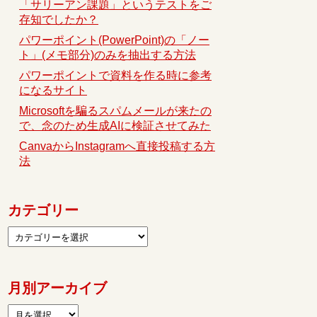
「サリーアン課題」というテストをご
存知でしたか？
パワーポイント(PowerPoint)の「ノー
ト」(メモ部分)のみを抽出する方法
パワーポイントで資料を作る時に参考
になるサイト
Microsoftを騙るスパムメールが来たの
で、念のため生成AIに検証させてみた
CanvaからInstagramへ直接投稿する方
法
カテゴリー
月別アーカイブ