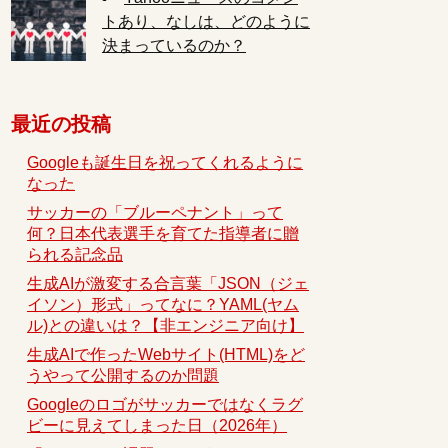
トあり、なしは、どのように
決まっているのか？
最近の投稿
Googleも誕生日を祝ってくれるように
なった
サッカーの「ブルーペナント」って
何？日本代表選手を育てた指導者に贈
られる記念品
生成AIが激変する合言葉「JSON（ジェ
イソン）形式」ってなに？YAML(ヤム
ル)との違いは？【非エンジニア向け】
生成AIで作ったWebサイト(HTML)をど
うやって公開するのか問題
Googleのロゴがサッカーではなくラグ
ビーに見えてしまった日（2026年）