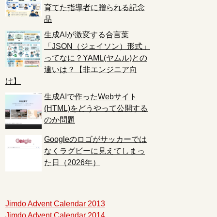
育てた指導者に贈られる記念
品
生成AIが激変する合言葉
「JSON（ジェイソン）形式」
ってなに？YAML(ヤムル)との
違いは？【非エンジニア向
け】
生成AIで作ったWebサイト
(HTML)をどうやって公開する
のか問題
Googleのロゴがサッカーでは
なくラグビーに見えてしまっ
た日（2026年）
Jimdo Advent Calendar 2013
Jimdo Advent Calendar 2014