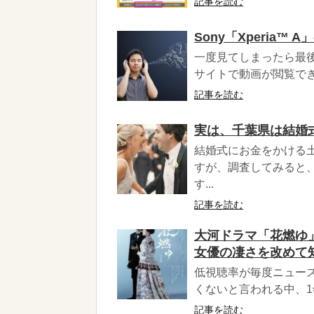
記事を読む
Sony「Xperia™
一度見てしまったら最後。ず
サイトで動画が閲覧できま
記事を読む
実は、千葉県は結婚
結婚式にお金をかける
すが、調査してみると
す...
記事を読む
大河ドラマ「花燃ゆ
女優の凄さを改めて
低視聴率が毎度ニュース
くないと言われる中、1
記事を読む