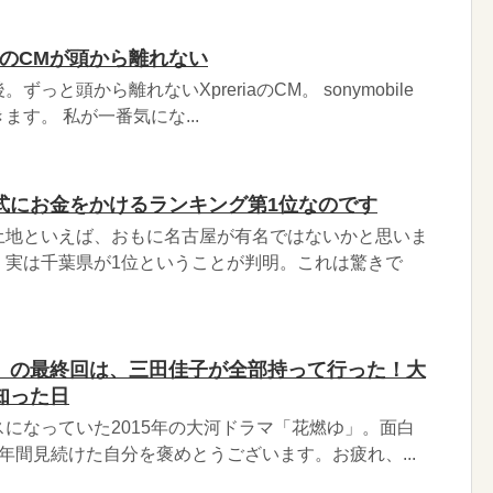
 A」のCMが頭から離れない
っと頭から離れないXpreriaのCM。 sonymobile
す。 私が一番気にな...
式にお金をかけるランキング第1位なのです
土地といえば、おもに名古屋が有名ではないかと思いま
、実は千葉県が1位ということが判明。これは驚きで
」の最終回は、三田佳子が全部持って行った！大
知った日
になっていた2015年の大河ドラマ「花燃ゆ」。面白
年間見続けた自分を褒めとうございます。お疲れ、...