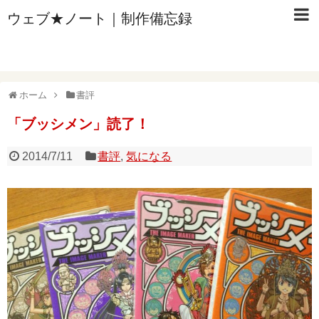
ウェブ★ノート｜制作備忘録
ホーム
書評
「ブッシメン」読了！
2014/7/11
書評
,
気になる