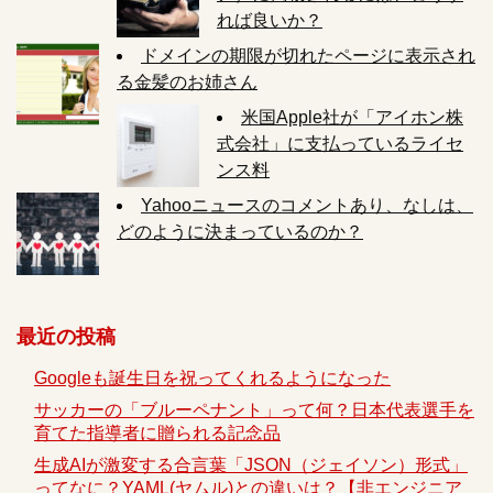
れば良いか？
ドメインの期限が切れたページに表示され
る金髪のお姉さん
米国Apple社が「アイホン株
式会社」に支払っているライセ
ンス料
Yahooニュースのコメントあり、なしは、
どのように決まっているのか？
最近の投稿
Googleも誕生日を祝ってくれるようになった
サッカーの「ブルーペナント」って何？日本代表選手を
育てた指導者に贈られる記念品
生成AIが激変する合言葉「JSON（ジェイソン）形式」
ってなに？YAML(ヤムル)との違いは？【非エンジニア