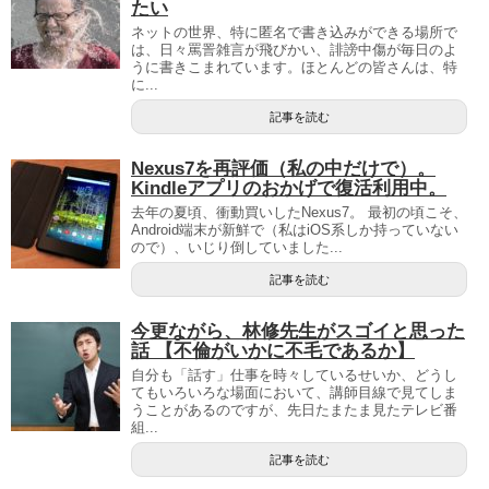
たい
ネットの世界、特に匿名で書き込みができる場所で
は、日々罵詈雑言が飛びかい、誹謗中傷が毎日のよ
うに書きこまれています。ほとんどの皆さんは、特
に...
記事を読む
Nexus7を再評価（私の中だけで）。
Kindleアプリのおかげで復活利用中。
去年の夏頃、衝動買いしたNexus7。 最初の頃こそ、
Android端末が新鮮で（私はiOS系しか持っていない
ので）、いじり倒していました...
記事を読む
今更ながら、林修先生がスゴイと思った
話 【不倫がいかに不毛であるか】
自分も「話す」仕事を時々しているせいか、どうし
てもいろいろな場面において、講師目線で見てしま
うことがあるのですが、先日たまたま見たテレビ番
組...
記事を読む