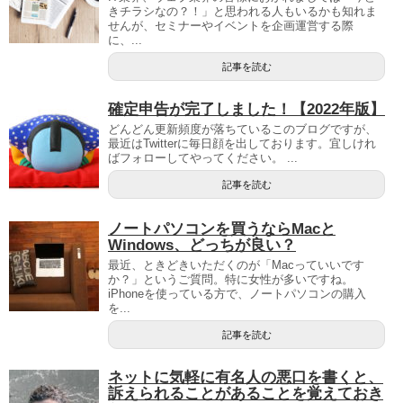
きチラシなの？！」と思われる人もいるかも知れま
せんが、セミナーやイベントを企画運営する際
に、...
記事を読む
確定申告が完了しました！【2022年版】
どんどん更新頻度が落ちているこのブログですが、
最近はTwitterに毎日顔を出しております。宜しけれ
ばフォローしてやってください。 ...
記事を読む
ノートパソコンを買うならMacと
Windows、どっちが良い？
最近、ときどきいただくのが「Macっていいです
か？」というご質問。特に女性が多いですね。
iPhoneを使っている方で、ノートパソコンの購入
を...
記事を読む
ネットに気軽に有名人の悪口を書くと、
訴えられることがあることを覚えておき