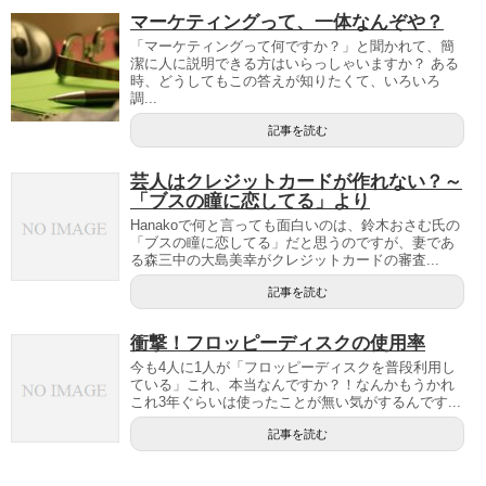
マーケティングって、一体なんぞや？
「マーケティングって何ですか？」と聞かれて、簡
潔に人に説明できる方はいらっしゃいますか？ ある
時、どうしてもこの答えが知りたくて、いろいろ
調...
記事を読む
芸人はクレジットカードが作れない？～
「ブスの瞳に恋してる」より
Hanakoで何と言っても面白いのは、鈴木おさむ氏の
「ブスの瞳に恋してる」だと思うのですが、妻であ
る森三中の大島美幸がクレジットカードの審査...
記事を読む
衝撃！フロッピーディスクの使用率
今も4人に1人が「フロッピーディスクを普段利用し
ている」これ、本当なんですか？！なんかもうかれ
これ3年ぐらいは使ったことが無い気がするんです...
記事を読む