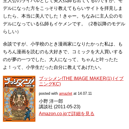
主人公のライバルとして美人仏師も出てくるのですが、モ
デルになった方をこっそり教えてもらいサイトを拝見しま
したら、本当に美人でした！きゃー。ちなみに主人公のモ
デルになっている仏師もイケメンです。（2巻以降のモデル
らしい）
余談ですが、小学校のとき漫画家になりたかった私は、も
ちろん漫画を読むのも大好きで、コミックを大人買いする
のが夢の一つでした。大人になって、ちゃんと叶ったた
よ！って、小学生だった自分に教えてあげたい。
ブッシメン!THE IMAGE MAKER(1) (イブ
ニングKC)
posted with
amazlet
at 14.07.11
小野 洋一郎
講談社 (2011-05-23)
Amazon.co.jpで詳細を見る