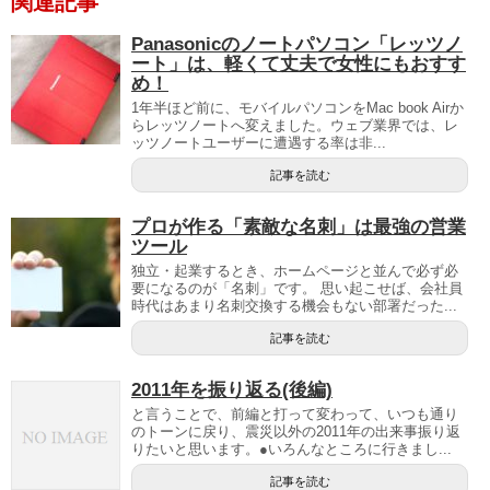
関連記事
Panasonicのノートパソコン「レッツノ
ート」は、軽くて丈夫で女性にもおすす
め！
1年半ほど前に、モバイルパソコンをMac book Airか
らレッツノートへ変えました。ウェブ業界では、レ
ッツノートユーザーに遭遇する率は非...
記事を読む
プロが作る「素敵な名刺」は最強の営業
ツール
独立・起業するとき、ホームページと並んで必ず必
要になるのが「名刺」です。 思い起こせば、会社員
時代はあまり名刺交換する機会もない部署だった...
記事を読む
2011年を振り返る(後編)
と言うことで、前編と打って変わって、いつも通り
のトーンに戻り、震災以外の2011年の出来事振り返
りたいと思います。●いろんなところに行きまし...
記事を読む