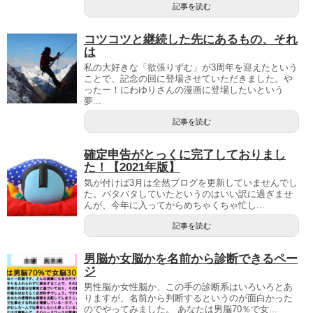
記事を読む
コツコツと継続した先にあるもの、それ
は
私の大好きな「欲張りずむ」が3周年を迎えたという
ことで、記念の回に登場させていただきました。や
ったー！にわゆりさんの漫画に登場したいという
夢...
記事を読む
確定申告がとっくに完了しておりまし
た！【2021年版】
気が付けば3月は全然ブログを更新していませんでし
た。バタバタしていたというのはいい訳に過ぎませ
んが、今年に入ってからめちゃくちゃ忙し...
記事を読む
男脳か女脳かを名前から診断できるペー
ジ
男性脳か女性脳か、この手の診断系はいろいろとあ
りますが、名前から判断するというのが面白かった
のでやってみました。 あなたは男脳70％で女...