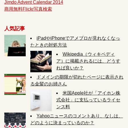
Jimdo Advent Calendar 2014
商用無料Flickr写真検索
人気記事
iPadやiPhoneでアメブロが見れなくなっ
たときの対処方法
Wikipedia（ウィキペディ
ア）に掲載されるには、どうす
れば良いか？
ドメインの期限が切れたページに表示され
る金髪のお姉さん
米国Apple社が「アイホン株
式会社」に支払っているライセ
ンス料
Yahooニュースのコメントあり、なしは、
どのように決まっているのか？