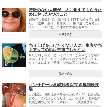
特徴のない人間が、人に覚えてもらうた
めにやった6つのこと
2002年に独立して、気が付けば13年も経っていまし
た。（途中、産休・育休あり） 振り返ってみると、
フリーランスにとって非常に大事な要素の一...
記事を読む
売り上げを上げたくない人に、集客や売
上アップの話は苦痛でしかない
当たり前じゃん！というツッコミが入りそうな話で
はありますが、ちょっと書いてみようと思います。
タイトルにある「苦痛」なのは私ではありません。
...
記事を読む
コンサドーレ札幌対横浜FC＠厚別競技
場
この日は、昼間は結構暑かったのですが、試合が始
まるとじきに涼しくなりました。やはり、北海道の
気候は爽やかで良いっすね～。 厚別競技場っ...