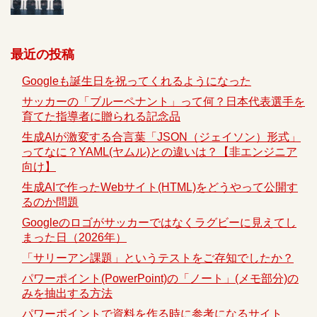
最近の投稿
Googleも誕生日を祝ってくれるようになった
サッカーの「ブルーペナント」って何？日本代表選手を
育てた指導者に贈られる記念品
生成AIが激変する合言葉「JSON（ジェイソン）形式」
ってなに？YAML(ヤムル)との違いは？【非エンジニア
向け】
生成AIで作ったWebサイト(HTML)をどうやって公開す
るのか問題
Googleのロゴがサッカーではなくラグビーに見えてし
まった日（2026年）
「サリーアン課題」というテストをご存知でしたか？
パワーポイント(PowerPoint)の「ノート」(メモ部分)の
みを抽出する方法
パワーポイントで資料を作る時に参考になるサイト