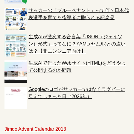
サッカーの「ブルーペナント」って何？日本代
表選手を育てた指導者に贈られる記念品
生成AIが激変する合言葉「JSON（ジェイソ
ン）形式」ってなに？YAML(ヤムル)との違い
は？【非エンジニア向け】
生成AIで作ったWebサイト(HTML)をどうやっ
て公開するのか問題
Googleのロゴがサッカーではなくラグビーに
見えてしまった日（2026年）
Jimdo Advent Calendar 2013