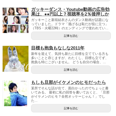
ガッキーダンス・Youtube動画の広告効
果は、●●円以上？視聴率を2％後押しか
ガッキーこと新垣結衣さんのダンス動画が話題にな
っていました。ドラマ「逃げるは恥だが役に立つ」
（TBS・火曜22時）のエンディングで使われてい...
記事を読む
目標も抱負もなしな2011年
新年を迎えて、気持ち新たに目標を立てている方も
多いことと存じますが、わたくし、目標も立てず、
抱負も特にございません。 どうも自分の場合、...
記事を読む
もしも旦那がイケメンのヒモだったら
某所でそんな話が出て、面白かったのでちょっと書
いてみる。 最初に私の回答を書いておくと、「旦那
がイケメンのヒモ？全然オッケーじゃん！」でし
た...
記事を読む