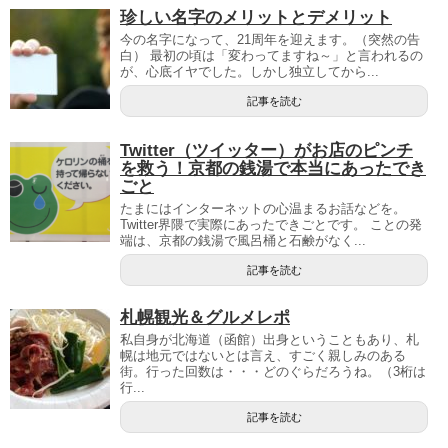
珍しい名字のメリットとデメリット
今の名字になって、21周年を迎えます。（突然の告
白） 最初の頃は「変わってますね～」と言われるの
が、心底イヤでした。しかし独立してから...
記事を読む
Twitter（ツイッター）がお店のピンチ
を救う！京都の銭湯で本当にあったでき
ごと
たまにはインターネットの心温まるお話などを。
Twitter界隈で実際にあったできごとです。 ことの発
端は、京都の銭湯で風呂桶と石鹸がなく...
記事を読む
札幌観光＆グルメレポ
私自身が北海道（函館）出身ということもあり、札
幌は地元ではないとは言え、すごく親しみのある
街。行った回数は・・・どのぐらだろうね。（3桁は
行...
記事を読む