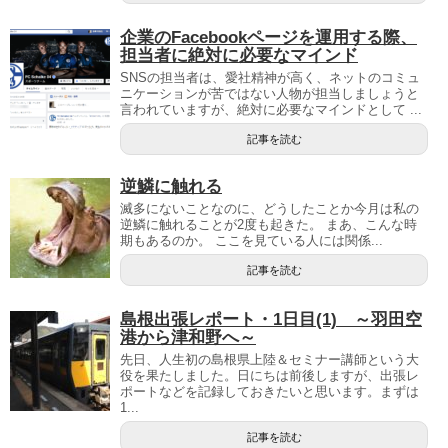
企業のFacebookページを運用する際、
担当者に絶対に必要なマインド
SNSの担当者は、愛社精神が高く、ネットのコミュ
ニケーションが苦ではない人物が担当しましょうと
言われていますが、絶対に必要なマインドとして ...
記事を読む
逆鱗に触れる
滅多にないことなのに、どうしたことか今月は私の
逆鱗に触れることが2度も起きた。 まあ、こんな時
期もあるのか。 ここを見ている人には関係...
記事を読む
島根出張レポート・1日目(1) ～羽田空
港から津和野へ～
先日、人生初の島根県上陸＆セミナー講師という大
役を果たしました。日にちは前後しますが、出張レ
ポートなどを記録しておきたいと思います。まずは
1...
記事を読む