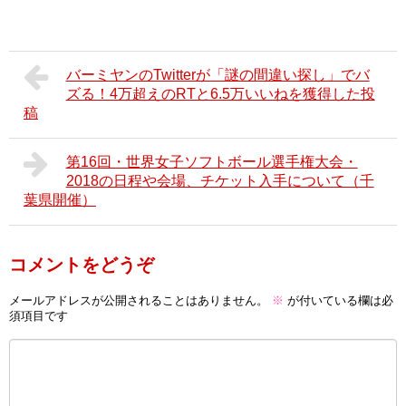
バーミヤンのTwitterが「謎の間違い探し」でバ
ズる！4万超えのRTと6.5万いいねを獲得した投
稿
第16回・世界女子ソフトボール選手権大会・
2018の日程や会場、チケット入手について（千
葉県開催）
コメントをどうぞ
メールアドレスが公開されることはありません。
※
が付いている欄は必
須項目です