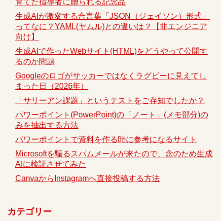
育てた指導者に贈られる記念品
生成AIが激変する合言葉「JSON（ジェイソン）形式」
ってなに？YAML(ヤムル)との違いは？【非エンジニア
向け】
生成AIで作ったWebサイト(HTML)をどうやって公開す
るのか問題
Googleのロゴがサッカーではなくラグビーに見えてし
まった日（2026年）
「サリーアン課題」というテストをご存知でしたか？
パワーポイント(PowerPoint)の「ノート」(メモ部分)の
みを抽出する方法
パワーポイントで資料を作る時に参考になるサイト
Microsoftを騙るスパムメールが来たので、念のため生成
AIに検証させてみた
CanvaからInstagramへ直接投稿する方法
カテゴリー