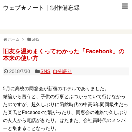
ウェブ★ノート｜制作備忘録
ホーム
SNS
旧友を温めまくってわかった「Facebook」の
本来の使い方
2018/7/30
SNS
,
自分語り
5月に高校の同窓会が新宿のホテルでありました。
結論から言うと、子供の行事とぶつかっていて行けなかっ
たのですが、超久しぶりに函館時代の中高6年間同級生だっ
た某氏とFacebookで繋がったり、同窓会の連絡で久しぶり
の友人から電話がきたり。はたまた、会社員時代のメンバ
ーと集まることなったり。