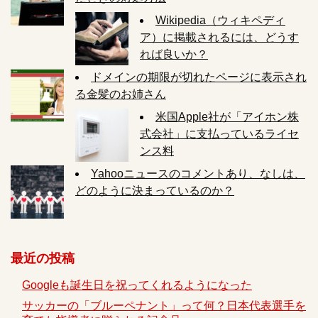
Wikipedia（ウィキペディ
ア）に掲載されるには、どうす
れば良いか？
ドメインの期限が切れたページに表示され
る金髪のお姉さん
米国Apple社が「アイホン株
式会社」に支払っているライセ
ンス料
Yahooニュースのコメントあり、なしは、
どのように決まっているのか？
最近の投稿
Googleも誕生日を祝ってくれるようになった
サッカーの「ブルーペナント」って何？日本代表選手を