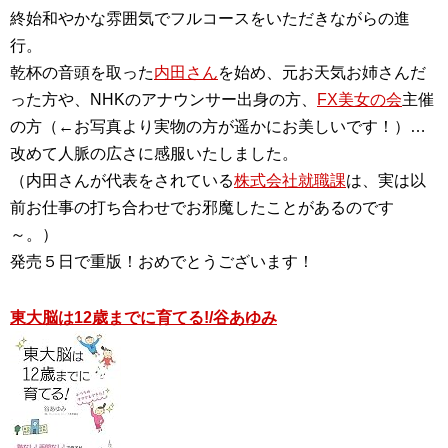
終始和やかな雰囲気でフルコースをいただきながらの進
行。
乾杯の音頭を取った
内田さん
を始め、元お天気お姉さんだ
った方や、NHKのアナウンサー出身の方、
FX美女の会
主催
の方（←お写真より実物の方が遥かにお美しいです！）…
改めて人脈の広さに感服いたしました。
（内田さんが代表をされている
株式会社就職課
は、実は以
前お仕事の打ち合わせでお邪魔したことがあるのです
～。）
発売５日で重版！おめでとうございます！
東大脳は12歳までに育てる!/谷あゆみ