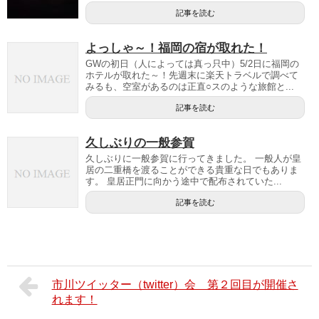
記事を読む
よっしゃ～！福岡の宿が取れた！
GWの初日（人によっては真っ只中）5/2日に福岡の
ホテルが取れた～！先週末に楽天トラベルで調べて
みるも、空室があるのは正直○スのような旅館と...
記事を読む
久しぶりの一般参賀
久しぶりに一般参賀に行ってきました。 一般人が皇
居の二重橋を渡ることができる貴重な日でもありま
す。 皇居正門に向かう途中で配布されていた...
記事を読む
市川ツイッター（twitter）会 第２回目が開催さ
れます！