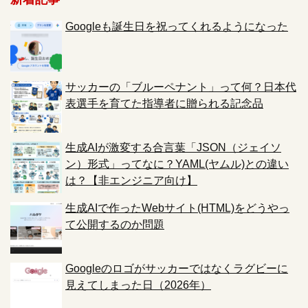
Googleも誕生日を祝ってくれるようになった
サッカーの「ブルーペナント」って何？日本代
表選手を育てた指導者に贈られる記念品
生成AIが激変する合言葉「JSON（ジェイソ
ン）形式」ってなに？YAML(ヤムル)との違い
は？【非エンジニア向け】
生成AIで作ったWebサイト(HTML)をどうやっ
て公開するのか問題
Googleのロゴがサッカーではなくラグビーに
見えてしまった日（2026年）