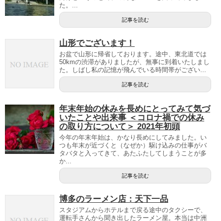
た。...
記事を読む
山形でございます！
お盆で山形に帰省しております。途中、東北道では
50kmの渋滞がありましたが、無事に到着いたしまし
た。しばし私の記憶が飛んでいる時間帯がござい...
記事を読む
年末年始の休みを長めにとってみて気づ
いたことや出来事 ＜コロナ禍での休み
の取り方について＞ 2021年初頭
今年の年末年始は、かなり長めにしてみました。い
つも年末が近づくと（なぜか）駆け込みの仕事がバ
タバタと入ってきて、あたふたしてしまうことが多
か...
記事を読む
博多のラーメン店：天下一品
スタジアムからホテルまで戻る途中のタクシーで、
運転手さんから聞き出したラーメン屋。本当は中洲