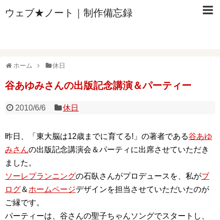
ウェブ★ノート｜制作備忘録
ホーム
休日
谷あゆみさんの出版記念講演＆パーティー
2010/6/6
休日
昨日、「東大脳は12歳までに育てる!」の著者である
谷あゆ
みさん
の出版記念講演会＆パーティに出席させていただき
ました。
ソーレプランニング
の石臥さんがプロデュースを、私が
ブ
ログ
＆
ホームページ
デザインを担当させていただいたのが
ご縁です。
パーティーは、谷さんの聖子ちゃんソングでスタートし、