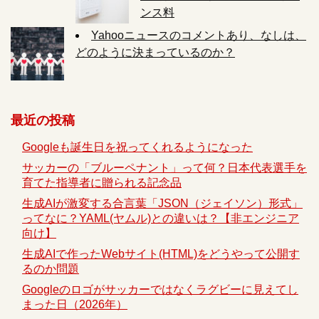
ンス料
Yahooニュースのコメントあり、なしは、
どのように決まっているのか？
最近の投稿
Googleも誕生日を祝ってくれるようになった
サッカーの「ブルーペナント」って何？日本代表選手を
育てた指導者に贈られる記念品
生成AIが激変する合言葉「JSON（ジェイソン）形式」
ってなに？YAML(ヤムル)との違いは？【非エンジニア
向け】
生成AIで作ったWebサイト(HTML)をどうやって公開す
るのか問題
Googleのロゴがサッカーではなくラグビーに見えてし
まった日（2026年）