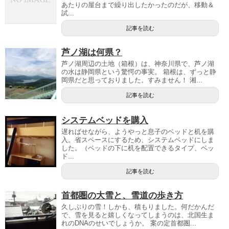
あたりの屋台まで繰り出したかったのだが、移動＆
試...
記事を読む
芦ノ湖は何県？
芦ノ湖周辺の土地（箱根）は、神奈川県で、芦ノ湖
の水は静岡県という驚愕の事実。 箱根は、ずっと静
岡県だと思っておりました。すみません！ 湘...
記事を読む
システムベッドを購入
遅ればせながら、ようやっと息子のベッドと机を購
入。省スペースにするため、システムベッドにしま
した。（ベッドの下に机を配置できるタイプ、ベッ
ド...
記事を読む
首都圏の大雪と、雪道の歩き方
久しぶりの雪！しかも、積もりました。何だかんだ
で、雪を見ると嬉しくなってしまうのは、北国生ま
れのDNAのせいでしょうか。 案の定首都圏...