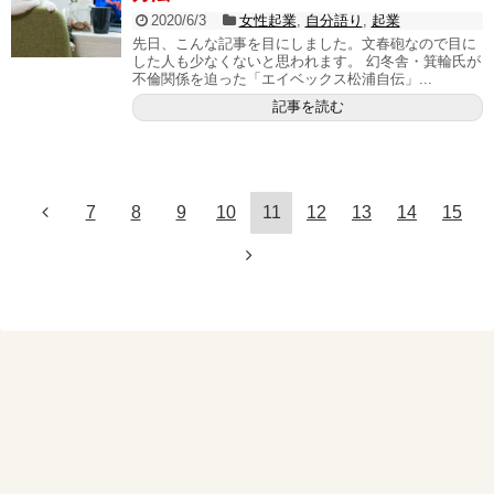
2020/6/3
女性起業
,
自分語り
,
起業
先日、こんな記事を目にしました。文春砲なので目に
した人も少なくないと思われます。 幻冬舎・箕輪氏が
不倫関係を迫った「エイベックス松浦自伝」...
記事を読む
7
8
9
10
11
12
13
14
15