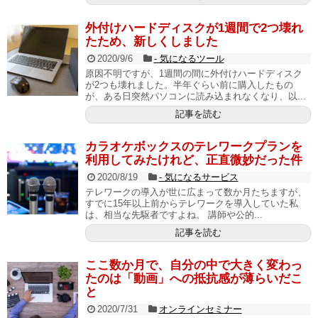
外付けハードディスクが1週間で2つ壊れ
たため、新しくしました
2020/9/6
- 気になるツール
原因不明ですが、1週間の間に外付けハードディスク
が2つも壊れました。半年ぐらい前に購入したもの
が、ある日突然パソコンに読み込まれなくなり、以...
記事を読む
カラオケボックスのテレワークプランを
利用してみたけれど、正直微妙だった件
2020/8/19
- 気になるサービス
テレワークの導入が世に広まって数か月たちますが、
すでに15年以上前からテレワークを導入していた私
は、相当な先駆者ですよね。 講師や公的...
記事を読む
ここ数か月で、自分の中で大きく変わっ
たのは「動画」への抵抗感が薄らいだこ
と
2020/7/31
オンラインセミナー