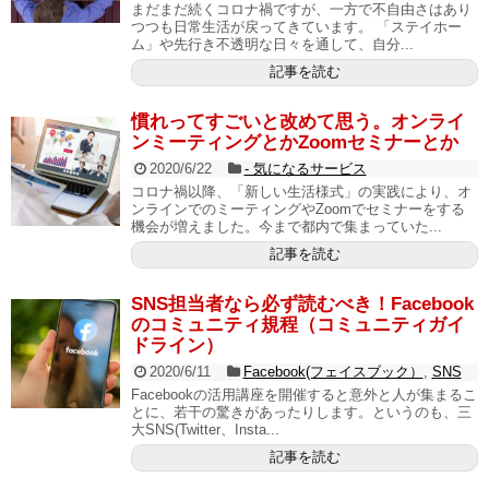
まだまだ続くコロナ禍ですが、一方で不自由さはあり
つつも日常生活が戻ってきています。 「ステイホー
ム」や先行き不透明な日々を通して、自分...
記事を読む
慣れってすごいと改めて思う。オンライ
ンミーティングとかZoomセミナーとか
2020/6/22
- 気になるサービス
コロナ禍以降、「新しい生活様式」の実践により、オ
ンラインでのミーティングやZoomでセミナーをする
機会が増えました。今まで都内で集まっていた...
記事を読む
SNS担当者なら必ず読むべき！Facebook
のコミュニティ規程（コミュニティガイ
ドライン）
2020/6/11
Facebook(フェイスブック）
,
SNS
Facebookの活用講座を開催すると意外と人が集まるこ
とに、若干の驚きがあったりします。というのも、三
大SNS(Twitter、Insta...
記事を読む