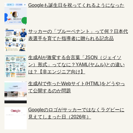
Googleも誕生日を祝ってくれるようになった
サッカーの「ブルーペナント」って何？日本代
表選手を育てた指導者に贈られる記念品
生成AIが激変する合言葉「JSON（ジェイソ
ン）形式」ってなに？YAML(ヤムル)との違い
は？【非エンジニア向け】
生成AIで作ったWebサイト(HTML)をどうやっ
て公開するのか問題
Googleのロゴがサッカーではなくラグビーに
見えてしまった日（2026年）