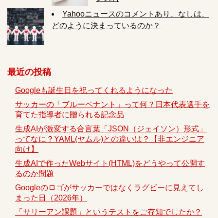
Yahooニュースのコメントあり、なしは、
どのように決まっているのか？
最近の投稿
Googleも誕生日を祝ってくれるようになった
サッカーの「ブルーペナント」って何？日本代表選手を
育てた指導者に贈られる記念品
生成AIが激変する合言葉「JSON（ジェイソン）形式」
ってなに？YAML(ヤムル)との違いは？【非エンジニア
向け】
生成AIで作ったWebサイト(HTML)をどうやって公開す
るのか問題
Googleのロゴがサッカーではなくラグビーに見えてし
まった日（2026年）
「サリーアン課題」というテストをご存知でしたか？