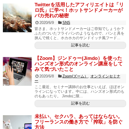
Twitterを活用したアフィリエイトは「リ
ロ氏」に学べ！ホットサンドメーカーが
バカ売れの秘密
2020/6/9
SNS
皆さま、ホットサンドメーカーはご存知でしょうか？
ふたのついたフライパンのようなもので、パンと具を
挟んで焼くと、ホカホカのサンドイッチ風フード...
記事を読む
【Zoom】ジンドゥー(Jimdo）を使った
ハンズオン形式のオンライン講座をして
みて気づいたこと
2020/6/8
Zoom(ズーム）
,
オンラインセミナ
ー
ここ最近、セミナー講師のお仕事といえば、ほぼオン
ラインになっています。中には、ハンズオン形式のも
のもあったり。 Jimdoに限...
記事を読む
未払い、セクハラ、あってはならない。
フリーランスの働き方で「搾取」を防ぐ
方法